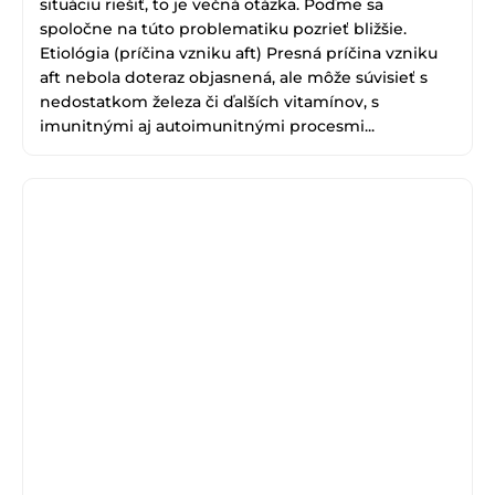
situáciu riešiť, to je večná otázka. Poďme sa
spoločne na túto problematiku pozrieť bližšie.
Etiológia (príčina vzniku aft) Presná príčina vzniku
aft nebola doteraz objasnená, ale môže súvisieť s
nedostatkom železa či ďalších vitamínov, s
imunitnými aj autoimunitnými procesmi...