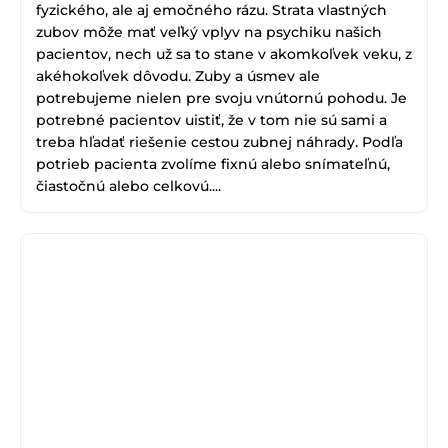
fyzického, ale aj emočného rázu. Strata vlastných
zubov môže mať veľký vplyv na psychiku našich
pacientov, nech už sa to stane v akomkoľvek veku, z
akéhokoľvek dôvodu. Zuby a úsmev ale
potrebujeme nielen pre svoju vnútornú pohodu. Je
potrebné pacientov uistiť, že v tom nie sú sami a
treba hľadať riešenie cestou zubnej náhrady. Podľa
potrieb pacienta zvolíme fixnú alebo snímateľnú,
čiastočnú alebo celkovú....