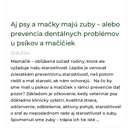
Aj psy a mačky majú zuby – alebo
prevencia dentálnych problémov
u psíkov a mačičiek
22.8.2024
Maznáčik – obľúbená súčasť rodiny, ktorá ale
vyžaduje našu starostlivosť. Lepšie je venovať
zvieratkám preventívnu starostlivosť, než potom
riešiť a mať starosti, ak nám ochorejú. Na čo by
sme mali u psíkov a mačičiek v rámci prevencie dať
pozor? Základom je očkovanie, kedy veterinár psa
dôkladne klinicky vyšetrí, kvalitná strava,
odčervenie, odblešenie, aktívny pohyb, starostlivosť
o srsť av neposlednom rade aj starostlivosť o zuby.
Spomenuli sme zuby – trápia ich tie isté ...