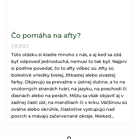
Čo pomáha na afty?
2.8.2023
Túto otázku si kladie mnoho z nás, a aj keď sa zdá
byť odpoveď jednoduchá, nemusí to tak byť. Najprv
si poďme povedať, čo to afty vôbec sú. Afty sú
bolestivé vriedky bielej, žltkastej alebo sivastej
farby. Objavujú sa prevažne v ústnej dutine, a to na
vnútorných stranách tvárí, na jazyku, na poschodí či
ďasnách alebo na perách. Môžu sa však objaviť aj v
zadnej časti úst, na mandliach či v krku. Väčšinou sú
oválne alebo okrúhle, čiastočne vystupujú nad
povrch a mávajú začervenané okraje. Nieked...