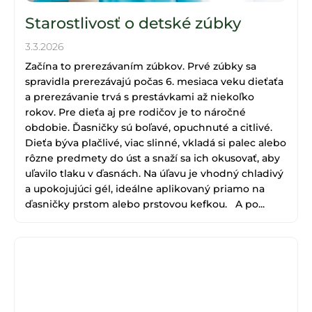
o
á
v
Starostlivosť o detské zúbky
j
3.3.2026
s
Začína to prerezávaním zúbkov. Prvé zúbky sa
ť
spravidla prerezávajú počas 6. mesiaca veku dieťaťa
?
a prerezávanie trvá s prestávkami až niekoľko
rokov. Pre dieťa aj pre rodičov je to náročné
obdobie. Ďasničky sú boľavé, opuchnuté a citlivé.
Dieťa býva plačlivé, viac slinné, vkladá si palec alebo
HĽADAŤ
rôzne predmety do úst a snaží sa ich okusovať, aby
uľavilo tlaku v ďasnách. Na úľavu je vhodný chladivý
a upokojujúci gél, ideálne aplikovaný priamo na
ďasničky prstom alebo prstovou kefkou. A po...