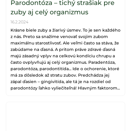
Parodontóza – tichý strašiak pre
zuby aj celý organizmus
16.2.2024
Krásne biele zuby a žiarivý úsmev. To je sen každého
z nás. Preto sa snažíme venovať svojim zubom
maximálnu starostlivosť. Ale veľmi často sa stáva, že
zabúdame na ďasná. A pritom práve zdravé ďasná
majú zásadný vplyv na celkovú kondíciu chrupu a
často ovplyvňujú aj celý organizmus. Paradentóza,
parodontóza, parodontitída... Ide o ochorenie, ktoré
má za dôsledok až stratu zubov. Predchádza jej
zápal ďasien – gingivitída, ale tá je na rozdiel od
parodontózy ľahko vyliečiteľná! Hlavným faktorom...