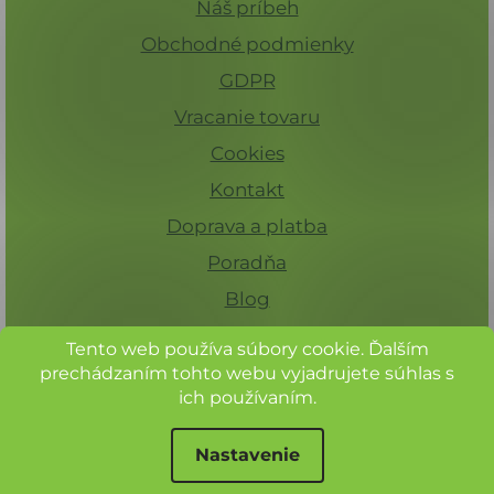
Náš príbeh
u
Obchodné podmienky
GDPR
Vracanie tovaru
Cookies
Kontakt
Doprava a platba
Poradňa
Blog
Tento web používa súbory cookie. Ďalším
prechádzaním tohto webu vyjadrujete súhlas s
ich používaním.
Nastavenie