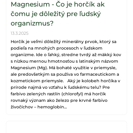
Magnesium - Čo je horčík ak
čomu je dôležitý pre ľudský
organizmus?
13.3.2025
Horčík je veľmi dôležitý minerálny prvok, ktorý sa
podieľa na mnohých procesoch v ľudskom
organizme. Ide o ľahký, stredne tvrdý až mäkký kov
s nízkou mernou hmotnosťou s latinským názvom
Magnesium (Mg). Má bohaté využitie v priemysle,
ale predovšetkým sa používa vo farmaceutickom a
kozmetickom priemysle. Aký je kolobeh horčíka v
prírode najmä vo vzťahu k ľudskému telu? Pre
farbivo zelených rastlín (chlorofyl) má horčík
rovnaký význam ako železo pre krvné farbivo
živočíchov – hemoglobín...