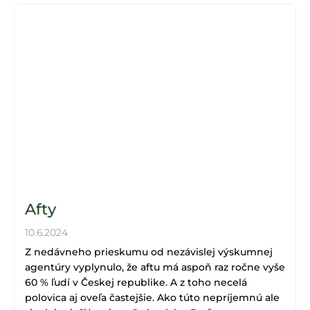
Afty
10.6.2024
Z nedávneho prieskumu od nezávislej výskumnej
agentúry vyplynulo, že aftu má aspoň raz ročne vyše
60 % ľudí v Českej republike. A z toho necelá
polovica aj oveľa častejšie. Ako túto nepríjemnú ale