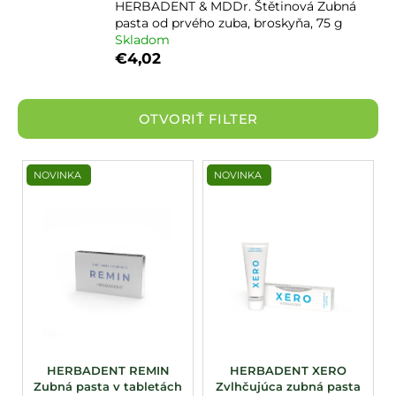
HERBADENT & MDDr. Štětinová Zubná
pasta od prvého zuba, broskyňa, 75 g
Skladom
€4,02
OTVORIŤ FILTER
V
NOVINKA
NOVINKA
ý
p
i
s
p
r
o
d
u
HERBADENT REMIN
HERBADENT XERO
Zubná pasta v tabletách
Zvlhčujúca zubná pasta
k