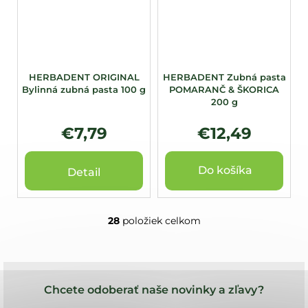
HERBADENT ORIGINAL
HERBADENT Zubná pasta
Bylinná zubná pasta 100 g
POMARANČ & ŠKORICA
200 g
€7,79
€12,49
Do košíka
Detail
28
položiek celkom
O
v
l
Z
á
á
d
Chcete odoberať naše novinky a zľavy?
a
p