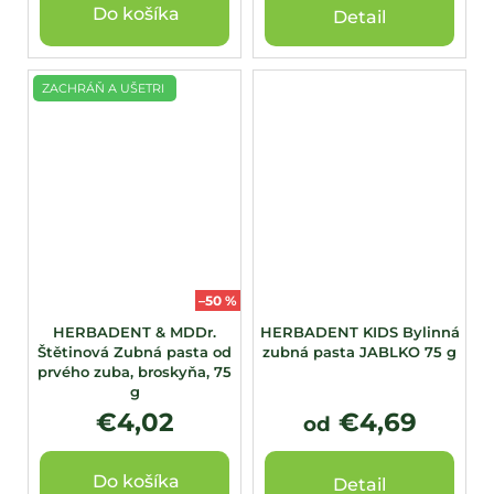
Do košíka
Detail
ZACHRÁŇ A UŠETRI
–50 %
HERBADENT & MDDr.
HERBADENT KIDS Bylinná
Štětinová Zubná pasta od
zubná pasta JABLKO 75 g
prvého zuba, broskyňa, 75
g
€4,02
€4,69
od
Do košíka
Detail