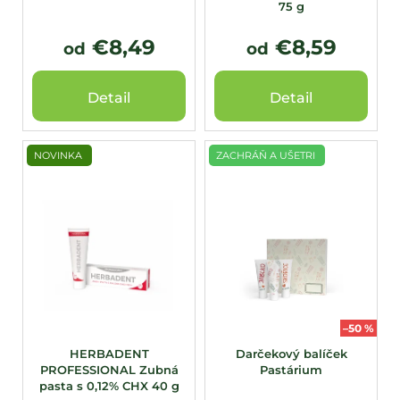
75 g
t
o
€8,49
€8,59
od
od
v
Detail
Detail
NOVINKA
ZACHRÁŇ A UŠETRI
–50 %
HERBADENT
Darčekový balíček
PROFESSIONAL Zubná
Pastárium
pasta s 0,12% CHX 40 g