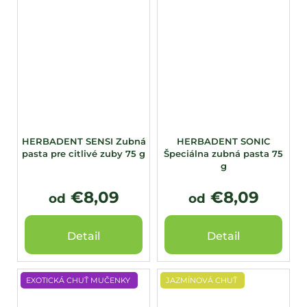
HERBADENT SENSI Zubná
HERBADENT SONIC
pasta pre citlivé zuby 75 g
Špeciálna zubná pasta 75
g
€8,09
€8,09
od
od
Detail
Detail
EXOTICKÁ CHUŤ MUČENKY
JAZMÍNOVÁ CHUŤ