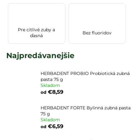
á
j
s
Pre citlivé zuby a
ť
Bez fluoridov
ďasná
?
Najpredávanejšie
HĽADAŤ
HERBADENT PROBIO Probiotická zubná
pasta 75 g
Skladom
€8,59
od
HERBADENT FORTE Bylinná zubná pasta
75 g
Skladom
€6,59
od