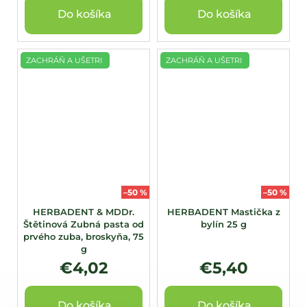
Do košíka
Do košíka
ZACHRÁŇ A UŠETRI
ZACHRÁŇ A UŠETRI
–50 %
–50 %
HERBADENT & MDDr.
HERBADENT Mastička z
Štětinová Zubná pasta od
bylín 25 g
prvého zuba, broskyňa, 75
g
€4,02
€5,40
Do košíka
Do košíka