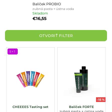
Balíček PROBIO
á
zubná pasta + ústna voda
j
Skladom
s
€16,55
ť
?
OTVORIŤ FILTER
V
5 + 1
HĽADAŤ
ý
p
i
s
p
r
o
d
–15 %
u
CHEEEES Tasting set
Balíček FORTE
zubná pasta + ústna voda