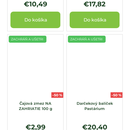
€10,49
€17,82
Do košíka
Do košíka
ZACHRÁŇ A UŠETRI
ZACHRÁŇ A UŠETRI
–50 %
–50 %
Čajová zmez NA
Darčekový balíček
ZAHRIATIE 100 g
Pastárium
€2,99
€20,40