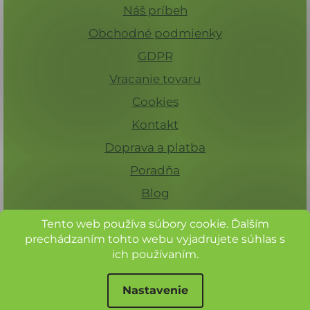
i
Náš príbeh
s
Obchodné podmienky
u
GDPR
Vracanie tovaru
Cookies
Kontakt
Doprava a platba
Poradňa
Blog
Tento web používa súbory cookie. Ďalším
prechádzaním tohto webu vyjadrujete súhlas s
ich používaním.
Nastavenie