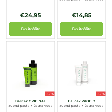
k
t
o
€24,95
€14,85
v
Do košíka
Do košíka
–15 %
–15 %
Balíček ORIGINAL
Balíček PROBIO
zubná pasta + ústna voda
zubná pasta + ústna voda