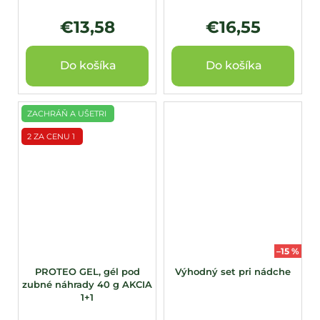
€13,58
€16,55
Do košíka
Do košíka
ZACHRÁŇ A UŠETRI
2 ZA CENU 1
–15 %
PROTEO GEL, gél pod
Výhodný set pri nádche
zubné náhrady 40 g AKCIA
1+1