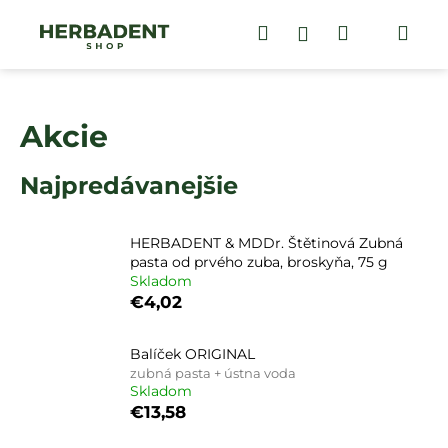
K
Prejsť
na
Hľadať
Nákupný
Me
Prihlásenie
o
obsah
Späť
Späť
š
košík
í
Č
k
Akcie
o
p
Najpredávanejšie
o
t
r
HERBADENT & MDDr. Štětinová Zubná
e
pasta od prvého zuba, broskyňa, 75 g
Skladom
b
€4,02
u
j
Balíček ORIGINAL
e
zubná pasta + ústna voda
t
Skladom
€13,58
e
n