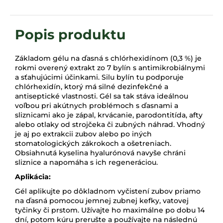
Základom gélu na ďasná s chlórhexidínom (0,3 %) je
rokmi overený extrakt zo 7 bylín s antimikrobiálnymi
a sťahujúcimi účinkami. Silu bylín tu podporuje
chlórhexidín, ktorý má silné dezinfekčné a
antiseptické vlastnosti. Gél sa tak stáva ideálnou
voľbou pri akútnych problémoch s ďasnami a
sliznicami ako je zápal, krvácanie, parodontitída, afty
alebo otlaky od strojčeka či zubných náhrad. Vhodný
je aj po extrakcii zubov alebo po iných
stomatologických zákrokoch a ošetreniach.
Obsiahnutá kyselina hyalurónová navyše chráni
sliznice a napomáha s ich regeneráciou.
Aplikácia:
Gél aplikujte po dôkladnom vyčistení zubov priamo
na ďasná pomocou jemnej zubnej kefky, vatovej
tyčinky či prstom. Užívajte ho maximálne po dobu 14
dní, potom kúru prerušte a používajte na následnú