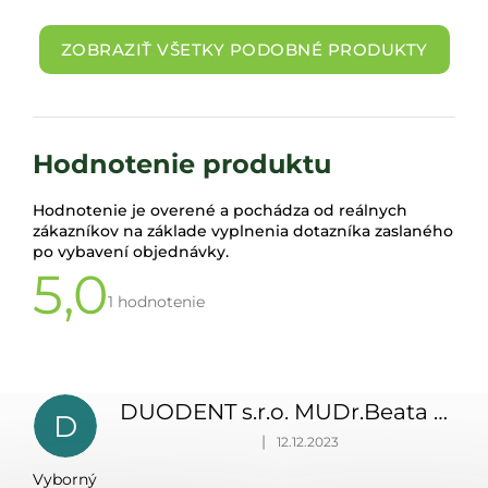
ZOBRAZIŤ VŠETKY PODOBNÉ PRODUKTY
Hodnotenie produktu
Hodnotenie je overené a pochádza od reálnych
zákazníkov na základe vyplnenia dotazníka zaslaného
po vybavení objednávky.
5,0
Priemerné
hodnotenie
1 hodnotenie
produktu
je
V
5,0
ý
z 5
p
hviezdičiek.
DUODENT s.r.o. MUDr.Beata Juhosová Juhosová
D
i
Hodnotenie produktu je 5 z 5 hviezdičiek.
|
12.12.2023
s
h
Vyborný