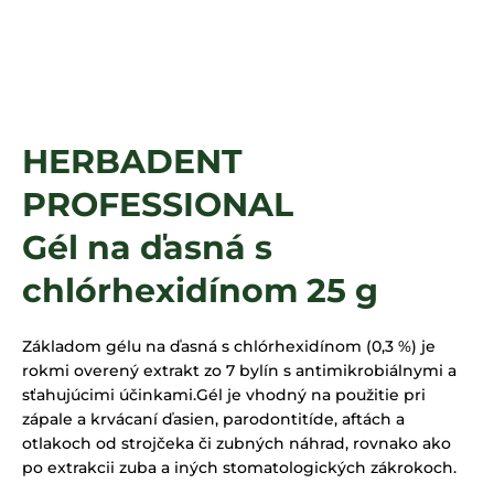
á
j
s
ť
?
HERBADENT
PROFESSIONAL
HĽADAŤ
Gél na ďasná s
chlórhexidínom 25 g
Základom gélu na ďasná s chlórhexidínom (0,3 %) je
rokmi overený extrakt zo 7 bylín s antimikrobiálnymi a
sťahujúcimi účinkami.Gél je vhodný na použitie pri
zápale a krvácaní ďasien, parodontitíde, aftách a
otlakoch od strojčeka či zubných náhrad, rovnako ako
po extrakcii zuba a iných stomatologických zákrokoch.