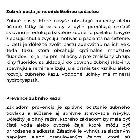
Zubná pasta je neoddeliteľnou súčasťou
Zubné pasty, ktoré navyše obsahujú minerály alebo
účinné látky či extrakty z bylín pomáhajú chrániť
sklovinu a redukujú baktérie zubného povlaku. Navyše
zlepšujú chuť a zvyšujú motiváciu pacienta na čistenie.
U detí je dôležité zvoliť pastu adekvátnu na ich vek.
Teda takú, ktorá obsahuje optimálne množstvo
fluoridov. To je iné pre mliečny a pre zmiešaný chrup.
Ióny fluoridov sa ukladajú do povrchu zubnej skloviny,
spevňujú a remineralizujú ju a bránia tak vzniku alebo
rozvoju zubného kazu. Podobné účinky má minerál
hydroxyapatit.
Prevence zubního kazu
Základom prevencie je správne očistenie zubného
povlaku a súčasne aj správne stravovacie návyky.
Dôležitý je pitný režim, ktorého základom by mala byť
čistá voda alebo ovocné čaje, ktoré môžu byť
prirodzene sladkasté. Zásadné je vyhnúť sa sladeným
nápojom alebo granulovaným čajom, ktoré sú