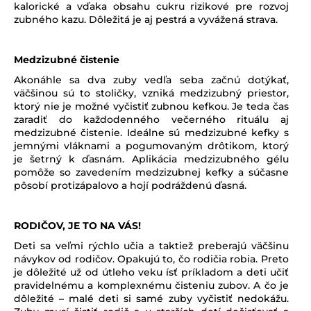
kalorické a vďaka obsahu cukru rizikové pre rozvoj
zubného kazu. Dôležitá je aj pestrá a vyvážená strava.
Medzizubné čistenie
Akonáhle sa dva zuby vedľa seba začnú dotýkať,
väčšinou sú to stoličky, vzniká medzizubný priestor,
ktorý nie je možné vyčistiť zubnou kefkou. Je teda čas
zaradiť do každodenného večerného rituálu aj
medzizubné čistenie. Ideálne sú medzizubné kefky s
jemnými vláknami a pogumovaným drôtikom, ktorý
je šetrný k ďasnám. Aplikácia medzizubného gélu
pomôže so zavedením medzizubnej kefky a súčasne
pôsobí protizápalovo a hojí podráždenú ďasná.
RODIČOV, JE TO NA VÁS!
Deti sa veľmi rýchlo učia a taktiež preberajú väčšinu
návykov od rodičov. Opakujú to, čo rodičia robia. Preto
je dôležité už od útleho veku ísť príkladom a deti učiť
pravidelnému a komplexnému čisteniu zubov. A čo je
dôležité – malé deti si samé zuby vyčistiť nedokážu.