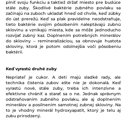
plniť svoju funkciu a taktiež držať miesto pre budúce
stále zuby. Škodlivé baktérie zubného povlaku sa
začínajú na zuboch ukladať hneď od chvíle, keď zúbky
do úst prerežú. Keď sa plak pravidelne neodstraňuje,
tieto baktérie svojim pôsobením naleptávajú zubnú
sklovinu a vznikajú miesta, kde sa môže jednoducho
rozvíjať zubný kaz. Doplnením potrebných minerálov
do skloviny – remineralizáciou, sa obnovuje hustota
skloviny, ktorá je potom odolnejšia voči pôsobeniu
baktérií.
Keď vyrastú druhé zuby
Nepriateľ je cukor. A deti majú sladké rady, ale
technika čistenia zubov ešte nie je dokonalá. Keď
vyrastú nové, stále zuby, treba ich intenzívne a
efektívne chrániť a starať sa o ne. Jednak správnym
odstraňovaním zubného povlaku, ale aj doplnením
minerálov a posilnením samotnej zubnej skloviny. Na
to je vhodný minerál hydroxyapatit, ktorý je telu aj
zubu prirodzený.