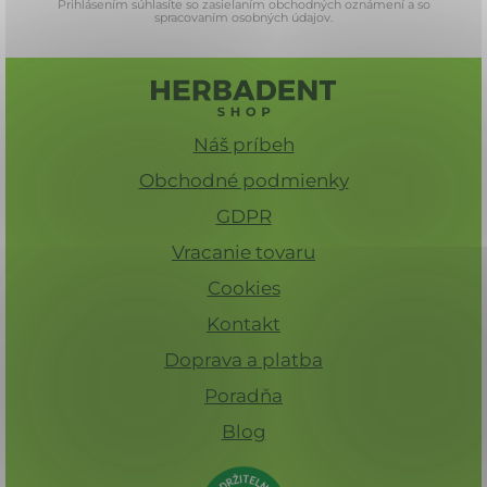
Prihlásením súhlasíte so zasielaním obchodných oznámení a so
spracovaním osobných údajov.
Náš príbeh
Obchodné podmienky
GDPR
Vracanie tovaru
Cookies
Kontakt
Doprava a platba
Poradňa
Blog