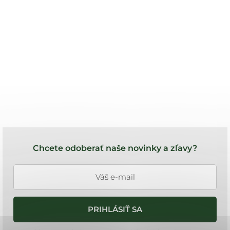
Z
á
Chcete odoberať naše novinky a zľavy?
p
ä
t
i
PRIHLÁSIŤ SA
e