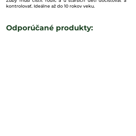
Zuby musí čistiť rodič a u starších detí dočisťovať a
kontrolovať. Ideálne až do 10 rokov veku.
Odporúčané produkty: