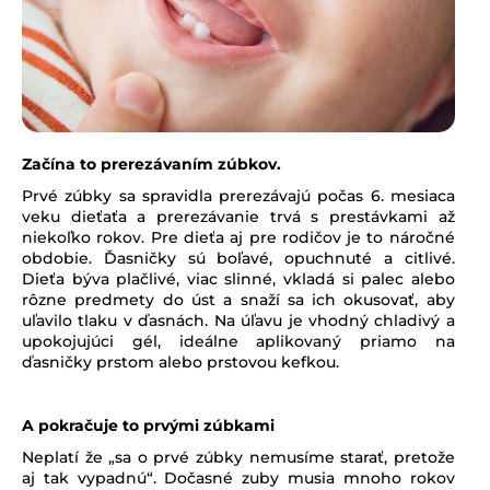
á
j
s
ť
?
Začína to prerezávaním zúbkov.
Prvé zúbky sa spravidla prerezávajú počas 6. mesiaca
veku dieťaťa a prerezávanie trvá s prestávkami až
HĽADAŤ
niekoľko rokov. Pre dieťa aj pre rodičov je to náročné
obdobie. Ďasničky sú boľavé, opuchnuté a citlivé.
Dieťa býva plačlivé, viac slinné, vkladá si palec alebo
rôzne predmety do úst a snaží sa ich okusovať, aby
uľavilo tlaku v ďasnách. Na úľavu je vhodný chladivý a
upokojujúci gél, ideálne aplikovaný priamo na
ďasničky prstom alebo prstovou kefkou.
A pokračuje to prvými zúbkami
Neplatí že „sa o prvé zúbky nemusíme starať, pretože
aj tak vypadnú“. Dočasné zuby musia mnoho rokov