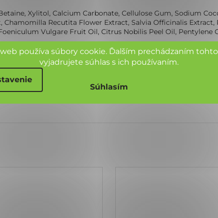
, Betaine, Xylitol, Calcium Carbonate, Cellulose Gum, Sodium Co
amomilla Recutita Flower Extract, Salvia Officinalis Extract, P
oeniculum Vulgare Fruit Oil, Citrus Nobilis Peel Oil, Pentylene 
 web používa súbory cookie. Ďalším prechádzaním toht
vyjadrujete súhlas s ich používaním.
tavenie
Súhlasím