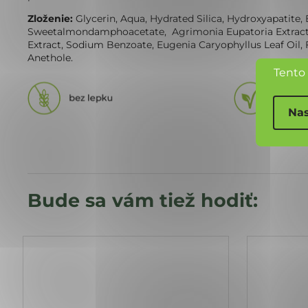
Zloženie: 
Glycerin, Aqua, Hydrated Silica, Hydroxyapatite
Sweetalmondamphoacetate,  Agrimonia Eupatoria Extract, Ch
Extract, Sodium Benzoate, Eugenia Caryophyllus Leaf Oil, F
Anethole.
Tento
Nas