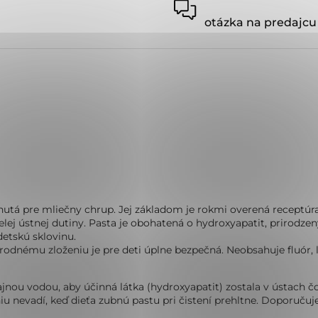
otázka na predajcu
inutá pre mliečny chrup. Jej základom je rokmi overená receptúr
 celej ústnej dutiny. Pasta je obohatená o hydroxyapatit, prirodze
etskú sklovinu.

rodnému zloženiu je pre deti úplne bezpečná. Neobsahuje fluór, 
ou vodou, aby účinná látka (hydroxyapatit) zostala v ústach čo 
u nevadí, keď dieťa zubnú pastu pri čistení prehltne. Doporučuj