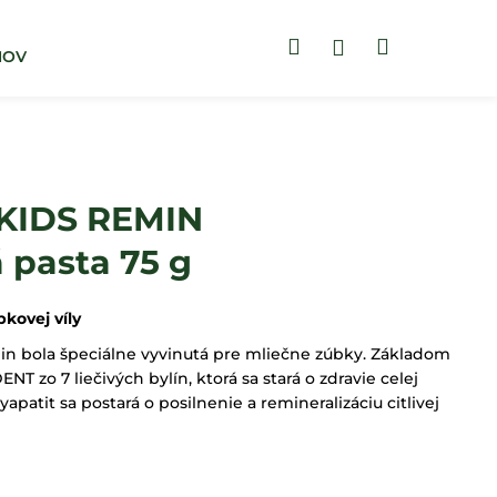
Hľadať
Nákupný
Prihlásenie
MOV
BLOG
ZUBNÉ PASTY
košík
KIDS REMIN
 pasta 75 g
bkovej víly
in bola špeciálne vyvinutá pre mliečne zúbky. Základom
NT zo 7 liečivých bylín, ktorá sa stará o zdravie celej
apatit sa postará o posilnenie a remineralizáciu citlivej