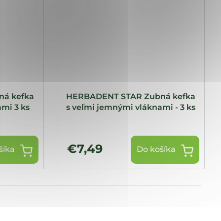
á kefka
HERBADENT STAR Zubná kefka
mi 3 ks
s veľmi jemnými vláknami - 3 ks
€7,49
šíka
Do košíka