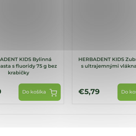
ADENT KIDS Bylinná
HERBADENT KIDS Zubn
sta s fluoridy 75 g bez
s ultrajemnými vlákna
krabičky
9
€5,79
Do košíka
Do ko