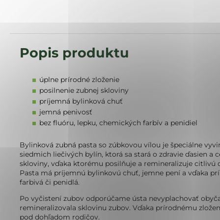
úplne prírodné zloženie
posilnenie zubnej skloviny
príjemná bylinková chuť
jemná penivosť
bez fluóru, lepku, chemických farbív a penidiel
Bylinková zubná pasta so zúbkovou vílou je špeciálne vyv
siedmich liečivých bylín, ktorá sa stará o zdravie ďasien a
skloviny, vďaka ktorému posilňuje a remineralizuje citlivú d
Pasta má príjemnú bylinkovú chuť, jemne pení a vďaka prí
farbivá či penidlá.
Po vyčistení zubov odporúčame ústa nevyplachovať obyčajn
remineralizovala sklovinu zubov. Vďaka prírodnému zloženi
pod dohľadom rodičov.