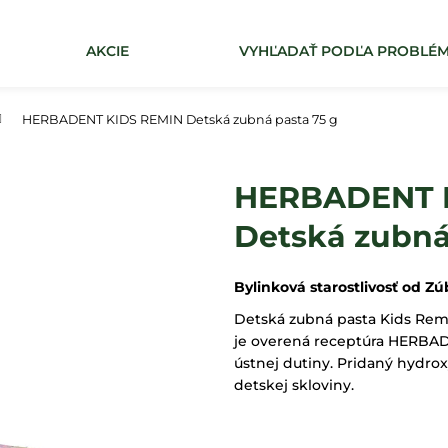
AKCIE
VYHĽADAŤ PODĽA PROBLÉ
Čo potrebujete nájsť?
HERBADENT KIDS REMIN Detská zubná pasta 75 g
HĽADAŤ
HERBADENT 
Detská zubná
Bylinková starostlivosť od Zú
Detská zubná pasta Kids Rem
je overená receptúra ​​HERBADE
ústnej dutiny. Pridaný hydroxy
detskej skloviny.