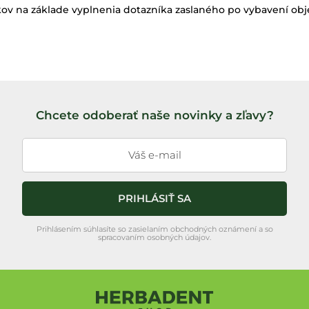
ov na základe vyplnenia dotazníka zaslaného po vybavení ob
Chcete odoberať naše novinky a zľavy?
PRIHLÁSIŤ SA
Prihlásením súhlasíte so zasielaním obchodných oznámení a so
spracovaním osobných údajov.