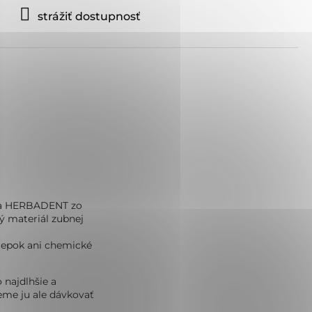
strážiť dostupnosť
a ​​HERBADENT zo 
ný materiál zubnej 
lepok ani chemické 
najdlhšie a 
eme ju ale dávkovať 