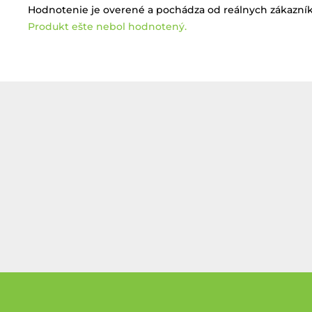
Hodnotenie je overené a pochádza od reálnych zákazník
Produkt ešte nebol hodnotený.
Z
á
p
ä
t
i
e