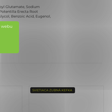
coyl Glutamate, Sodium 
otentilla Erecta Root 
Glycol, Benzoic Acid, Eugenol,
o webu
SVIETIACA ZUBNÁ KEFKA