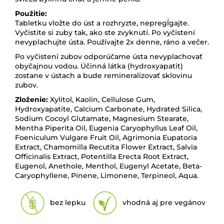
Použitie:
Tabletku vložte do úst a rozhryzte, nepregĺgajte.
Vyčistite si zuby tak, ako ste zvyknutí. Po vyčistení
nevyplachujte ústa. Používajte 2x denne, ráno a večer.
Po vyčistení zubov odporúčame ústa nevyplachovať
obyčajnou vodou. Účinná látka (hydroxyapatit)
zostane v ústach a bude remineralizovať sklovinu
zubov.
Zloženie:
Xylitol, Kaolin, Cellulose Gum,
Hydroxyapatite, Calcium Carbonate, Hydrated Silica,
Sodium Cocoyl Glutamate, Magnesium Stearate,
Mentha Piperita Oil, Eugenia Caryophyllus Leaf Oil,
Foeniculum Vulgare Fruit Oil, Agrimonia Eupatoria
Extract, Chamomilla Recutita Flower Extract, Salvia
Officinalis Extract, Potentilla Erecta Root Extract,
Eugenol, Anethole, Menthol, Eugenyl Acetate, Beta-
Caryophyllene, Pinene, Limonene, Terpineol, Aqua.
bez lepku
vhodná aj pre vegánov