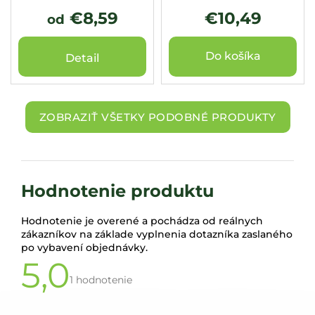
€8,59
€10,49
od
Do košíka
Detail
ZOBRAZIŤ VŠETKY PODOBNÉ PRODUKTY
Hodnotenie produktu
Hodnotenie je overené a pochádza od reálnych
zákazníkov na základe vyplnenia dotazníka zaslaného
po vybavení objednávky.
5,0
Priemerné
hodnotenie
1 hodnotenie
produktu
je