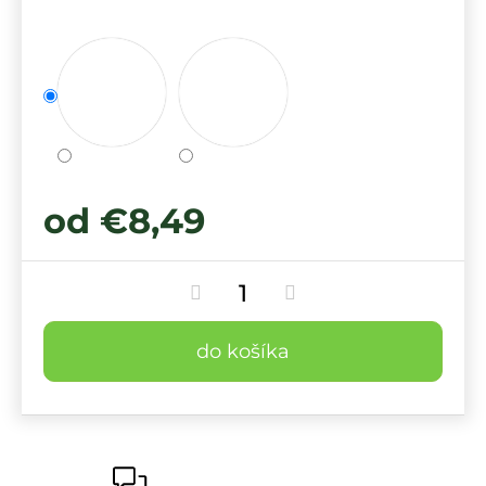
od
€8,49
do košíka