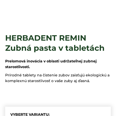
á
j
s
ť
?
HERBADENT REMIN
Zubná pasta v tabletách
HĽADAŤ
Prelomová inovácia v oblasti udržateľnej zubnej
starostlivosti.
Prírodné tablety na čistenie zubov zaisťujú ekologickú a
komplexnú starostlivosť o vaše zuby aj ďasná.
VYBERTE VARIANTU: