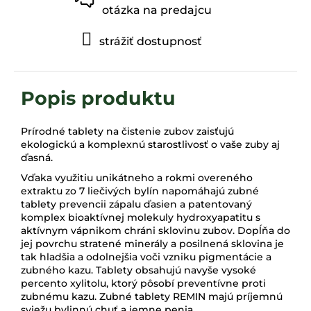
otázka na predajcu
strážiť dostupnosť
Prírodné tablety na čistenie zubov zaisťujú
ekologickú a komplexnú starostlivosť o vaše zuby aj
ďasná.
Vďaka využitiu unikátneho a rokmi overeného
extraktu zo 7 liečivých bylín napomáhajú zubné
tablety prevencii zápalu ďasien a patentovaný
komplex bioaktívnej molekuly hydroxyapatitu s
aktívnym vápnikom chráni sklovinu zubov. Dopĺňa do
jej povrchu stratené minerály a posilnená sklovina je
tak hladšia a odolnejšia voči vzniku pigmentácie a
zubného kazu. Tablety obsahujú navyše vysoké
percento xylitolu, ktorý pôsobí preventívne proti
zubnému kazu. Zubné tablety REMIN majú príjemnú
sviežu bylinnú chuť a jemne penia.