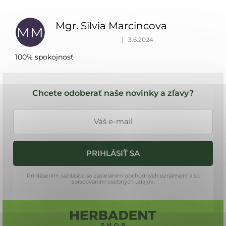
V
5,0
ý
z 5
p
hviezdičiek.
Mgr. Silvia Marcincova
MM
i
Hodnotenie produktu je 5 z 5 hviezdičiek.
|
3.6.2024
s
h
100% spokojnosť
o
Z
d
á
n
Chcete odoberať naše novinky a zľavy?
o
p
t
ä
e
t
n
i
í
PRIHLÁSIŤ SA
e
Prihlásením súhlasíte so zasielaním obchodných oznámení a so
spracovaním osobných údajov.