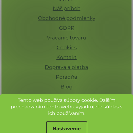
Náš príbeh
Obchodné podmienky
GDPR
Vracanie tovaru
Cookies
Kontakt
Doprava a platba
Poradňa
Blog
Tento web používa súbory cookie. Ďalším
prechádzaním tohto webu vyjadrujete súhlas s
ich používaním.
Nastavenie