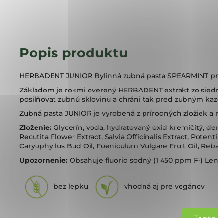
HERBADENT JUNIOR Bylinná zubná pasta SPEARMINT pre 
Základom je rokmi overený HERBADENT extrakt zo siedmic
posilňovať zubnú sklovinu a chráni tak pred zubným ka
Zubná pasta JUNIOR je vyrobená z prírodných zložiek a 
Zloženie:
Glycerín, voda, hydratovaný oxid kremičitý, 
Recutita Flower Extract, Salvia Officinalis Extract, Pote
Caryophyllus Bud Oil, Foeniculum Vulgare Fruit Oil, Reb
Upozornenie:
Obsahuje fluorid sodný (1 450 ppm F-) Len 
bez lepku
vhodná aj pre vegánov