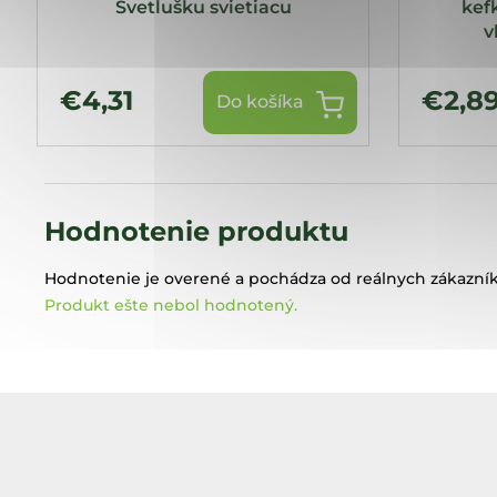
Svetlušku svietiacu
kef
v
€4,31
€2,8
Do košíka
Hodnotenie produktu
Hodnotenie je overené a pochádza od reálnych zákazník
Produkt ešte nebol hodnotený.
Z
á
p
ä