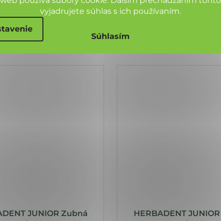
 web používa súbory cookie. Ďalším prechádzaním toht
vyjadrujete súhlas s ich používaním.
tavenie
Súhlasím
DENT JUNIOR Zubná
HERBADENT JUNIOR