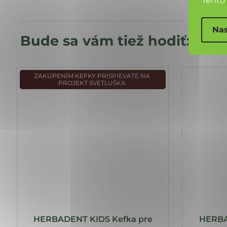
Tento
Nas
ZAKÚPENÍM KEFKY PRISPIEVATE NA
PROJEKT SVETLUŠKA
HERBADENT KIDS Kefka pre
HERBA