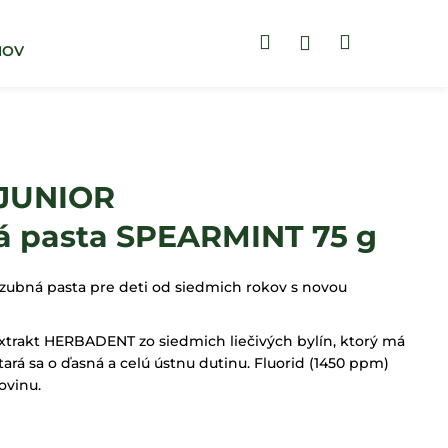
Hľadať
Nákupný
Prihlásenie
MOV
BLOG
ZUBNÉ PASTY
košík
JUNIOR
á pasta SPEARMINT 75 g
bná pasta pre deti od siedmich rokov s novou
trakt HERBADENT zo siedmich liečivých bylín, ktorý má
tará sa o ďasná a celú ústnu dutinu. Fluorid (1450 ppm)
ovinu.