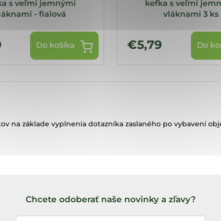
ka s veľmi jemnými
kefka s veľmi jem
láknami - fialová
vláknami 3 ks
9
€5,79
Do košíka
Do ko
ov na základe vyplnenia dotazníka zaslaného po vybavení ob
Chcete odoberať naše novinky a zľavy?