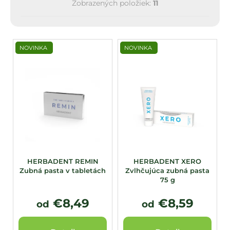
Zobrazených položiek:
11
V
NOVINKA
NOVINKA
ý
p
i
s
p
r
o
d
u
HERBADENT REMIN
HERBADENT XERO
Zubná pasta v tabletách
Zvlhčujúca zubná pasta
k
75 g
t
o
€8,49
€8,59
od
od
v