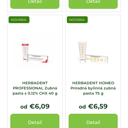
Detail
Detail
NOVINKA
NOVINKA
HERBADENT
HERBADENT HOMEO
PROFESSIONAL Zubná
Prírodná bylinná zubná
pasta s 0,12% CHX 40 g
pasta 75 g
€6,09
€6,59
od
od
Detail
Detail