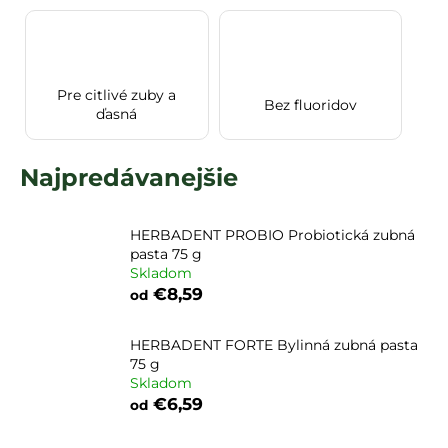
á
j
s
Pre citlivé zuby a
ť
Bez fluoridov
ďasná
?
Najpredávanejšie
HĽADAŤ
HERBADENT PROBIO Probiotická zubná
pasta 75 g
Skladom
€8,59
od
HERBADENT FORTE Bylinná zubná pasta
75 g
Skladom
€6,59
od