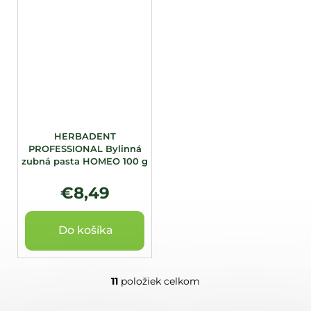
HERBADENT
PROFESSIONAL Bylinná
zubná pasta HOMEO 100 g
€8,49
Do košíka
11
položiek celkom
O
v