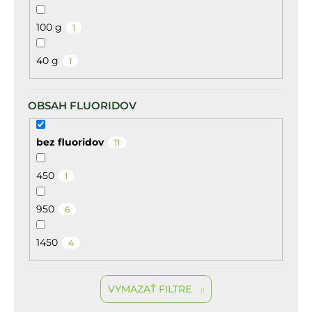
100 g
1
40 g
1
OBSAH FLUORIDOV
bez fluoridov
11
450
1
950
6
1450
4
VYMAZAŤ FILTRE