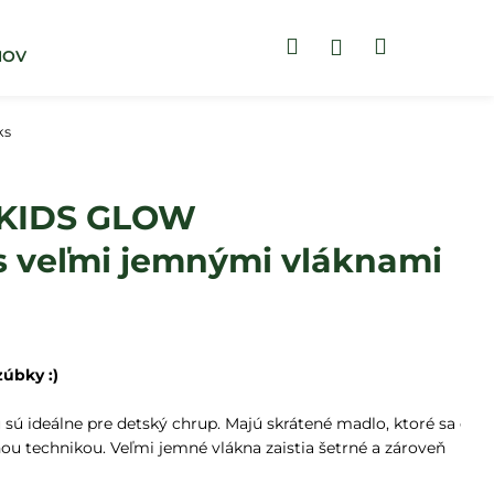
Hľadať
Nákupný
Prihlásenie
MOV
BLOG
ZUBNÉ PASTY
košík
ks
KIDS GLOW
s veľmi jemnými vláknami
zúbky :)
sú ideálne pre detský chrup. Majú skrátené madlo, ktoré sa deť
ou technikou. Veľmi jemné vlákna zaistia šetrné a zároveň 