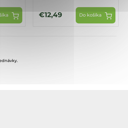
€12,49
šíka
Do košíka
jednávky.