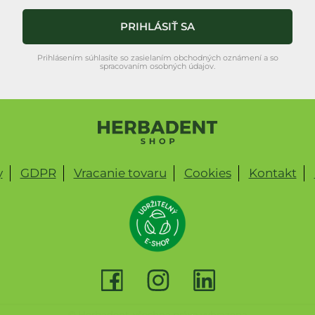
PRIHLÁSIŤ SA
Prihlásením súhlasíte so zasielaním obchodných oznámení a so
spracovaním osobných údajov.
y
GDPR
Vracanie tovaru
Cookies
Kontakt
© Herbadent, všechna práva vyhrazena