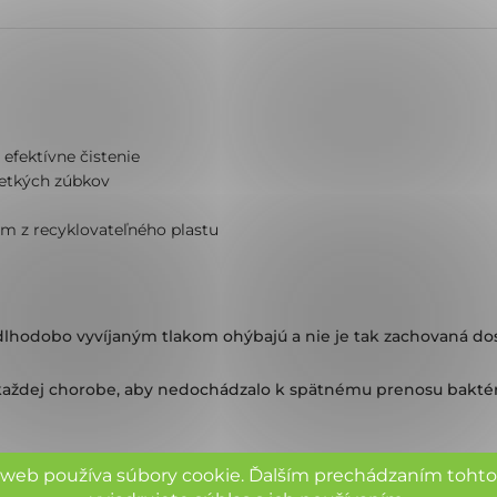
efektívne čistenie
šetkých zúbkov
m z recyklovateľného plastu
 dlhodobo vyvíjaným tlakom ohýbajú a nie je tak zachovaná do
každej chorobe, aby nedochádzalo k spätnému prenosu baktérií.
 web používa súbory cookie. Ďalším prechádzaním toht