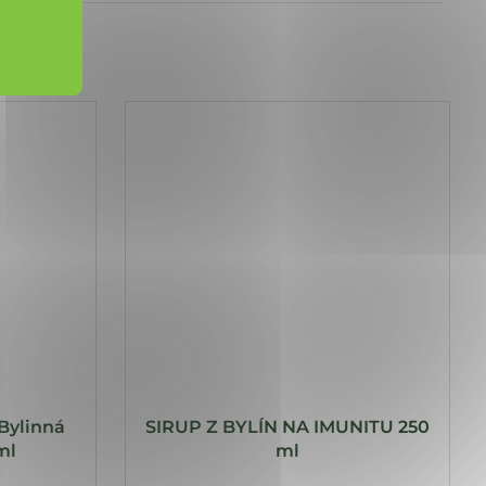
ylinná
SIRUP Z BYLÍN NA IMUNITU 250
ml
ml