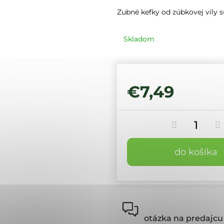
Zubné kefky od zúbkovej víly sú
Skladom
€7,49
do košíka
otázka na predajcu