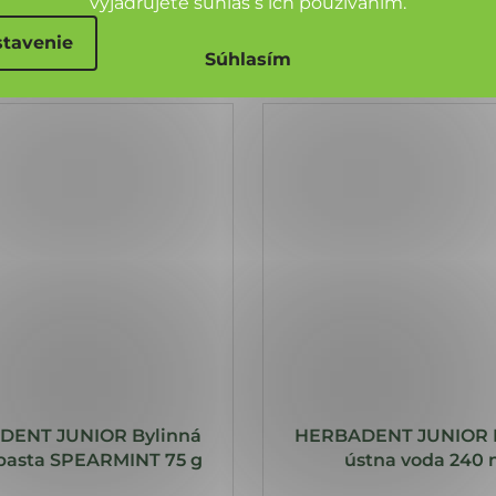
vyjadrujete súhlas s ich používaním.
tavenie
Súhlasím
DENT JUNIOR Bylinná
HERBADENT JUNIOR B
pasta SPEARMINT 75 g
ústna voda 240 