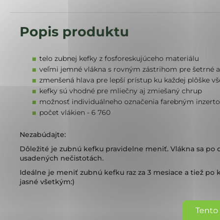
telo zubnej kefky z fosforeskujúceho materiálu
veľmi jemné vlákna s rovným zástrihom pre šetrné a 
zmenšená hlava pre lepší prístup ku každej plôške v
kefky sú vhodné pre mliečny aj zmiešaný chrup
možnosť individuálneho označenia farebným inzerto
počet vlákien - 6 760
Nezabúdajte:
Dôležité je zubnú kefku pravidelne meniť. Vlákna sa po
usadených nečistotách.
Ideálne je meniť zubnú kefku raz za 3 mesiace a tiež po 
jasné všetkým:)
Tento