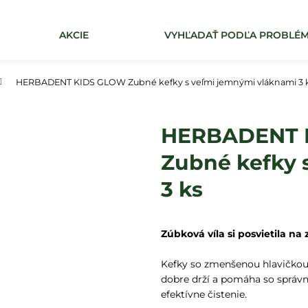
AKCIE
VYHĽADAŤ PODĽA PROBLÉ
Čo potrebujete nájsť?
HERBADENT KIDS GLOW Zubné kefky s veľmi jemnými vláknami 3 
HĽADAŤ
HERBADENT 
Zubné kefky 
3 ks
Zúbková víla si posvietila na 
Kefky so zmenšenou hlavičkou 
dobre drží a pomáha so správn
efektívne čistenie. 
