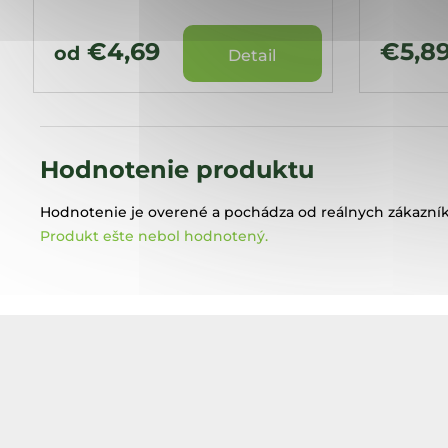
€4,69
€5,8
od
Detail
Hodnotenie produktu
Hodnotenie je overené a pochádza od reálnych zákazník
Produkt ešte nebol hodnotený.
Z
á
p
ä
t