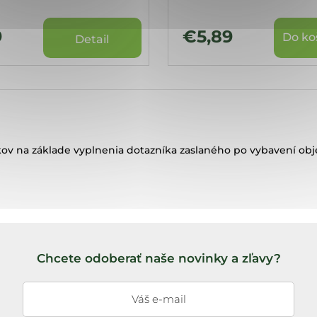
9
€5,89
Do ko
Detail
ov na základe vyplnenia dotazníka zaslaného po vybavení ob
Chcete odoberať naše novinky a zľavy?