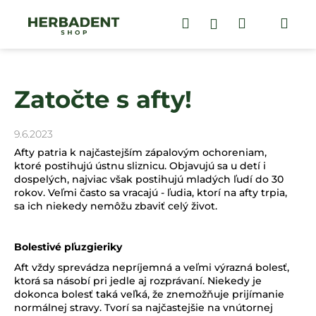
K
Prejsť
na
Hľadať
Nákupný
Me
Prihlásenie
o
obsah
Späť
Späť
š
košík
í
Č
k
Zatočte s afty!
o
p
o
9.6.2023
t
Afty patria k najčastejším zápalovým ochoreniam,
r
ktoré postihujú ústnu sliznicu. Objavujú sa u detí i
dospelých, najviac však postihujú mladých ľudí do 30
e
rokov. Veľmi často sa vracajú - ľudia, ktorí na afty trpia,
b
sa ich niekedy nemôžu zbaviť celý život.
u
j
Bolestivé pľuzgieriky
e
Aft vždy sprevádza nepríjemná a veľmi výrazná bolesť,
t
ktorá sa násobí pri jedle aj rozprávaní. Niekedy je
e
dokonca bolesť taká veľká, že znemožňuje prijímanie
normálnej stravy. Tvorí sa najčastejšie na vnútornej
n