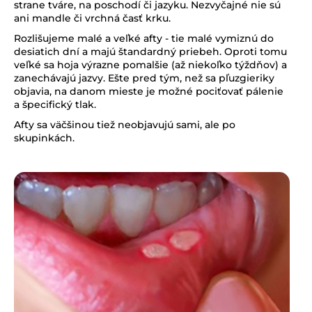
strane tváre, na poschodí či jazyku. Nezvyčajné nie sú
á
ani mandle či vrchná časť krku.
j
Rozlišujeme malé a veľké afty - tie malé vymiznú do
s
desiatich dní a majú štandardný priebeh. Oproti tomu
veľké sa hoja výrazne pomalšie (až niekoľko týždňov) a
ť
zanechávajú jazvy. Ešte pred tým, než sa pľuzgieriky
?
objavia, na danom mieste je možné pociťovať pálenie
a špecifický tlak.
Afty sa väčšinou tiež neobjavujú sami, ale po
skupinkách.
HĽADAŤ