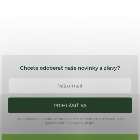
Z
á
Chcete odoberať naše novinky a zľavy?
p
ä
t
i
PRIHLÁSIŤ SA
e
Prihlásením súhlasíte so zasielaním obchodných oznámení a so
spracovaním osobných údajov.