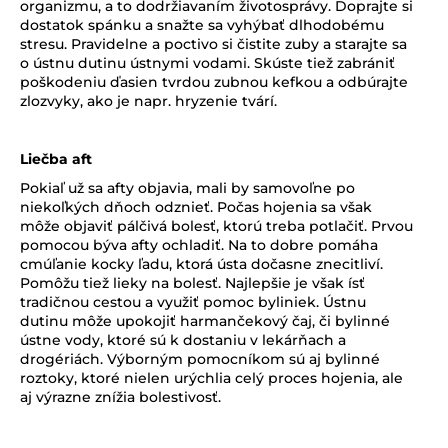
organizmu, a to dodržiavaním životosprávy. Doprajte si
dostatok spánku a snažte sa vyhýbať dlhodobému
stresu. Pravidelne a poctivo si čistite zuby a starajte sa
o ústnu dutinu ústnymi vodami. Skúste tiež zabrániť
poškodeniu ďasien tvrdou zubnou kefkou a odbúrajte
zlozvyky, ako je napr. hryzenie tvárí.
Liečba aft
Pokiaľ už sa afty objavia, mali by samovoľne po
niekoľkých dňoch odznieť. Počas hojenia sa však
môže objaviť pálčivá bolesť, ktorú treba potlačiť. Prvou
pomocou býva afty ochladiť. Na to dobre pomáha
cmúľanie kocky ľadu, ktorá ústa dočasne znecitliví.
Pomôžu tiež lieky na bolesť. Najlepšie je však ísť
tradičnou cestou a využiť pomoc byliniek. Ústnu
dutinu môže upokojiť harmančekový čaj, či bylinné
ústne vody, ktoré sú k dostaniu v lekárňach a
drogériách. Výborným pomocníkom sú aj bylinné
roztoky, ktoré nielen urýchlia celý proces hojenia, ale
aj výrazne znížia bolestivosť.