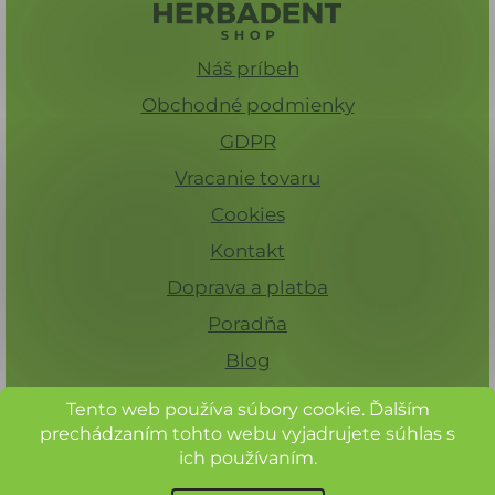
Náš príbeh
Obchodné podmienky
GDPR
Vracanie tovaru
Cookies
Kontakt
Doprava a platba
Poradňa
Blog
Tento web používa súbory cookie. Ďalším
prechádzaním tohto webu vyjadrujete súhlas s
ich používaním.