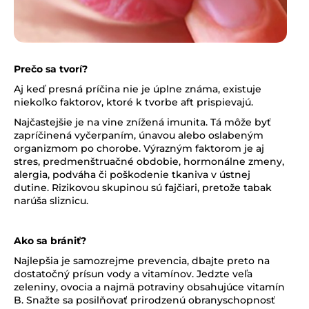
Prečo sa tvorí?
Aj keď presná príčina nie je úplne známa, existuje
niekoľko faktorov, ktoré k tvorbe aft prispievajú.
Najčastejšie je na vine znížená imunita. Tá môže byť
zapríčinená vyčerpaním, únavou alebo oslabeným
organizmom po chorobe. Výrazným faktorom je aj
stres, predmenštruačné obdobie, hormonálne zmeny,
alergia, podváha či poškodenie tkaniva v ústnej
dutine. Rizikovou skupinou sú fajčiari, pretože tabak
narúša sliznicu.
Ako sa brániť?
Najlepšia je samozrejme prevencia, dbajte preto na
dostatočný prísun vody a vitamínov. Jedzte veľa
zeleniny, ovocia a najmä potraviny obsahujúce vitamín
B. Snažte sa posilňovať prirodzenú obranyschopnosť