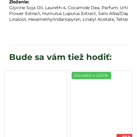
Zloženie:  
Glycine Soja Oil, Laureth-4, Cocamide Dea, Parfum, Urtica D
Flower Extract, Humulus Lupulus Extract, Salix Alba/Daphno
Linalool, Hexamethylindanopyran, Linalyl Acetate, Tetrame
ZACHRÁŇ A UŠETRI
–50 %