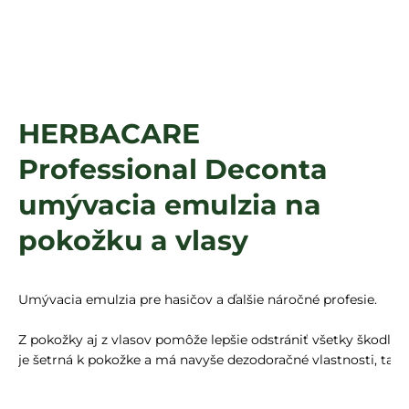
á
j
s
ť
?
HERBACARE
Professional Deconta
HĽADAŤ
umývacia emulzia na
pokožku a vlasy
Umývacia emulzia pre hasičov a ďalšie náročné profesie.

Z pokožky aj z vlasov pomôže lepšie odstrániť všetky škodlivé
je šetrná k pokožke a má navyše dezodoračné vlastnosti, takž