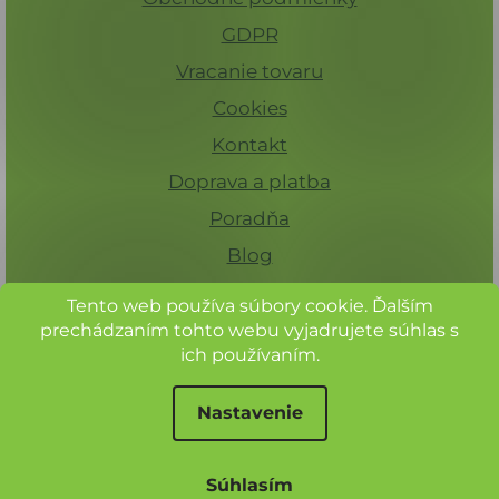
GDPR
Vracanie tovaru
Cookies
Kontakt
Doprava a platba
Poradňa
Blog
Tento web používa súbory cookie. Ďalším
prechádzaním tohto webu vyjadrujete súhlas s
ich používaním.
Nastavenie
Pre registrovaných zákazníkov 15%
zľava na celý sortiment.
© Herbadent, všechna práva vyhrazena
Súhlasím