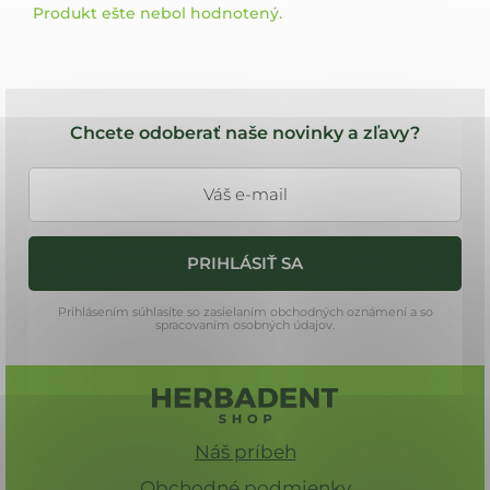
Produkt ešte nebol hodnotený.
Z
á
Chcete odoberať naše novinky a zľavy?
p
ä
t
i
PRIHLÁSIŤ SA
e
Prihlásením súhlasíte so zasielaním obchodných oznámení a so
spracovaním osobných údajov.
Náš príbeh
Obchodné podmienky