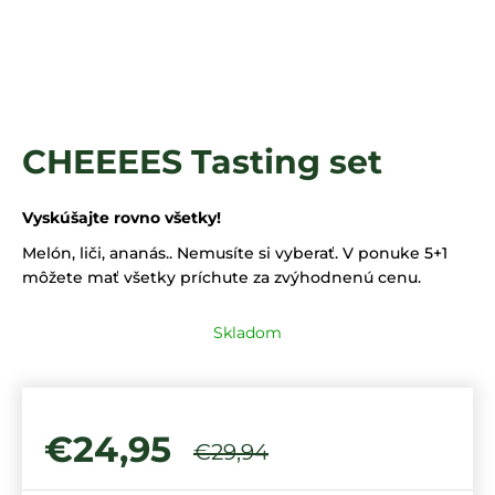
á
j
s
ť
?
CHEEEES Tasting set
Vyskúšajte rovno všetky!
HĽADAŤ
Melón, liči, ananás.. Nemusíte si vyberať. V ponuke 5+1
môžete mať všetky príchute za zvýhodnenú cenu.
Skladom
€24,95
€29,94