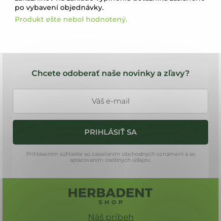
po vybavení objednávky.
Produkt ešte nebol hodnotený.
Z
á
Chcete odoberať naše novinky a zľavy?
p
ä
t
i
PRIHLÁSIŤ SA
e
Prihlásením súhlasíte so zasielaním obchodných oznámení a so
spracovaním osobných údajov.
Náš príbeh