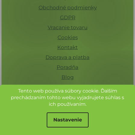
Obchodné podmienky
GDPR
Vracanie tovaru
Cookies
Kontakt
Doprava a platba
Poradňa
Blog
Tento web používa súbory cookie. Ďalším
prechádzaním tohto webu vyjadrujete súhlas s
ich používaním.
Nastavenie
Pre registrovaných zákazníkov 15%