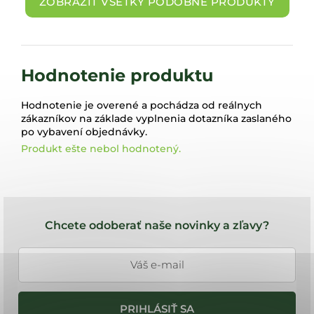
ZOBRAZIŤ VŠETKY PODOBNÉ PRODUKTY
Hodnotenie produktu
Hodnotenie je overené a pochádza od reálnych
zákazníkov na základe vyplnenia dotazníka zaslaného
po vybavení objednávky.
Produkt ešte nebol hodnotený.
Z
á
Chcete odoberať naše novinky a zľavy?
p
ä
t
i
PRIHLÁSIŤ SA