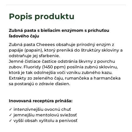
Zubná pasta s bieliacim enzýmom s príchuťou
ľadového čaju
Zubná pasta Cheeees obsahuje prírodný enzým z
papáje (papain), ktorý preniká do štruktúry skloviny a
odstraňuje jej sfarbenie.
Jemné čistiace častice odstránia škvrny z povrchu
zubov. Fluoridy (1450 ppm) posilnia zubnú sklovinu,
ktorá je tak odolnejšia voči vzniku zubného kazu.
Extrakty zo zeleného čaju, rumančeka a harmančeka
sa postarajú o zdravie ďasien.
Inovovaná receptúra prináša:
✓ intenzívnejšiu ovocnú chuť
✓ jemnejšiu mentolovú sviežosť
✓ vyšší obsah xylitolu a penivosť