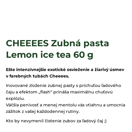
á
j
s
ť
?
CHEEEES Zubná pasta
Lemon ice tea 60 g
HĽADAŤ
Ešte intenzívnejšie exotické osvieženie a žiarivý úsmev
v farebných tubách Cheeees.
Inovované zloženie zubnej pasty s príchuťou ľadového
čaju a efektom „flash“ prináša maximálnu chuťovú
explóziu.
Väčšia penivosť a menej mentolu vás vtiahnu a umocnia
zážitok z vašej každodennej rutiny.
Kto by nevymenil čistenie zubov za ľadový čaj ;)