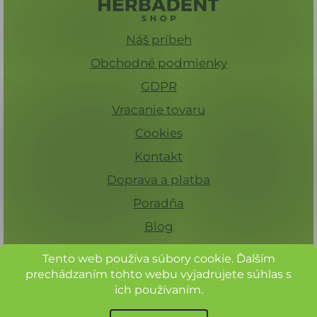
Náš príbeh
Obchodné podmienky
GDPR
Vracanie tovaru
Cookies
Kontakt
Doprava a platba
Poradňa
Blog
Tento web používa súbory cookie. Ďalším
prechádzaním tohto webu vyjadrujete súhlas s
ich používaním.