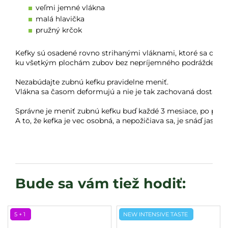
veľmi jemné vlákna
malá hlavička
pružný krčok
Kefky sú osadené rovno strihanými vláknami, ktoré sa dokon
ku všetkým plochám zubov bez nepríjemného podráždenia. 
Nezabúdajte zubnú kefku pravidelne meniť.

Vlákna sa časom deformujú a nie je tak zachovaná dostatočn
Správne je meniť zubnú kefku buď každé 3 mesiace, po prek
A to, že kefka je vec osobná, a nepožičiava sa, je snáď jasné
5 + 1
NEW INTENSIVE TASTE