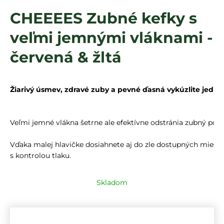
á
CHEEEES Zubné kefky s
j
veľmi jemnými vláknami -
s
ť
červená & žltá
?
Žiarivý úsmev, zdravé zuby a pevné ďasná vykúzlite jedin
HĽADAŤ
Veľmi jemné vlákna šetrne ale efektívne odstránia zubný povla
Vďaka malej hlavičke dosiahnete aj do zle dostupných mies
s kontrolou tlaku.
Skladom