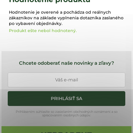
Hodnotenie je overené a pochádza od reálnych
zákazníkov na základe vyplnenia dotazníka zaslaného
po vybavení objednávky.
Produkt ešte nebol hodnotený.
Z
á
Chcete odoberať naše novinky a zľavy?
p
ä
t
i
PRIHLÁSIŤ SA
e
Prihlásením súhlasíte so zasielaním obchodných oznámení a so
spracovaním osobných údajov.