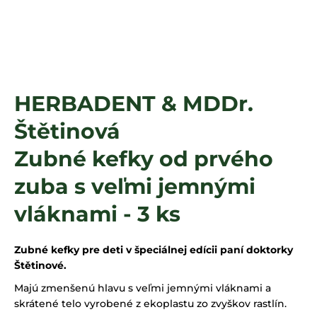
á
j
s
ť
?
HERBADENT & MDDr.
Štětinová
HĽADAŤ
Zubné kefky od prvého
zuba s veľmi jemnými
vláknami - 3 ks
Zubné kefky pre deti v špeciálnej edícii paní doktorky
Štětinové.
Majú zmenšenú hlavu s veľmi jemnými vláknami a
skrátené telo vyrobené z ekoplastu zo zvyškov rastlín.