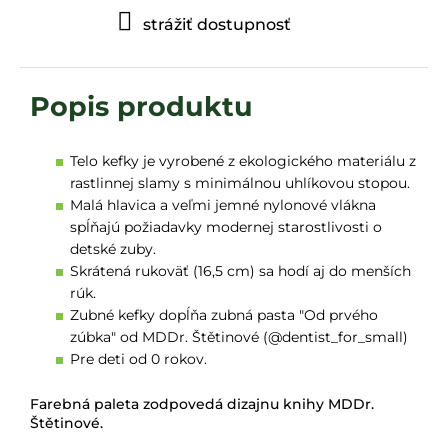
strážiť dostupnosť
Telo kefky je vyrobené z ekologického materiálu z
rastlinnej slamy s minimálnou uhlíkovou stopou.
Malá hlavica a veľmi jemné nylonové vlákna
spĺňajú požiadavky modernej starostlivosti o
detské zuby.
Skrátená rukoväť (16,5 cm) sa hodí aj do menších
rúk.
Zubné kefky dopĺňa zubná pasta "Od prvého
zúbka" od MDDr. Štětinové (@dentist_for_small)
Pre deti od 0 rokov.
Farebná paleta zodpovedá dizajnu knihy MDDr.
Štětinové.