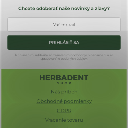
Z
á
Chcete odoberať naše novinky a zľavy?
p
ä
t
i
PRIHLÁSIŤ SA
e
Prihlásením súhlasíte so zasielaním obchodných oznámení a so
spracovaním osobných údajov.
Náš príbeh
Obchodné podmienky
GDPR
Vracanie tovaru