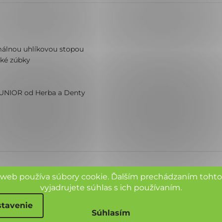
málnou uhlíkovou stopou
ské zúbky
JUNIOR od Herba a Denty
 web používa súbory cookie. Ďalším prechádzaním toht
vyjadrujete súhlas s ich používaním.
tavenie
SVIETIACA ZUBNÁ KEFKA
Súhlasím