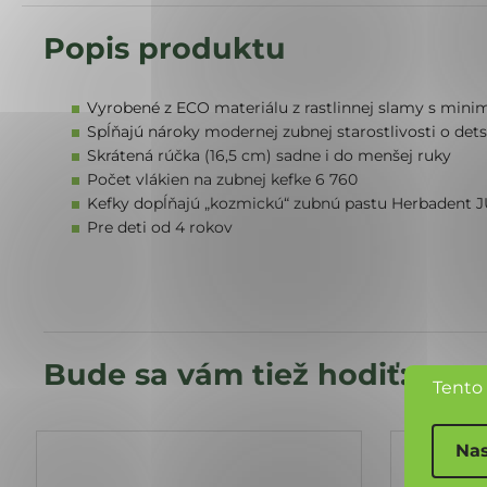
Vyrobené z ECO materiálu z rastlinnej slamy s mini
Spĺňajú nároky modernej zubnej starostlivosti o det
Skrátená rúčka (16,5 cm) sadne i do menšej ruky
Počet vlákien na zubnej kefke 6 760
Kefky dopĺňajú „kozmickú“ zubnú pastu Herbadent 
Pre deti od 4 rokov
Tento
Nas