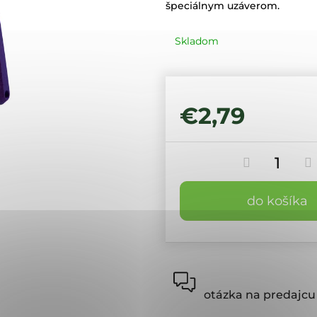
špeciálnym uzáverom.
Skladom
€2,79
do košíka
otázka na predajcu