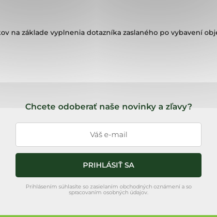
ov na základe vyplnenia dotazníka zaslaného po vybavení ob
Chcete odoberať naše novinky a zľavy?
PRIHLÁSIŤ SA
Prihlásením súhlasíte so zasielaním obchodných oznámení a so
spracovaním osobných údajov.