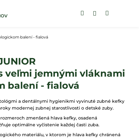
Hľadať
Nákupný
Prihlásenie
MOV
BLOG
ZUBNÉ PASTY
košík
gickom balení - fialová
JUNIOR
s veľmi jemnými vláknami
 balení - fialová
atológmi a dentálnymi hygienikmi vyvinuté zubné kefky
oky modernej zubnej starostlivosti o detské zuby.
 roz­meroch zmenšená hlava kefky, osadená
uje opti­málne vyčistenie každej časti zuba.
logického materiálu, v ktorom je hlava kefky chránená