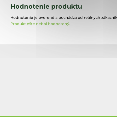
Hodnotenie produktu
Hodnotenie je overené a pochádza od reálnych zákazník
Produkt ešte nebol hodnotený.
Z
á
p
ä
t
i
e