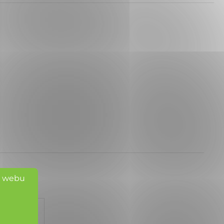
o webu