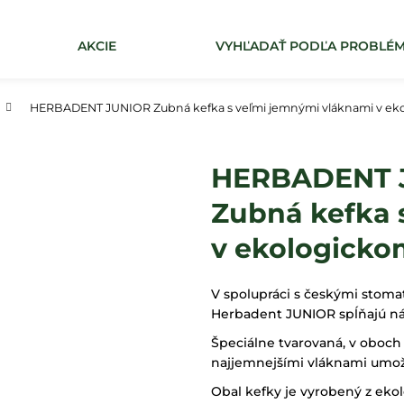
AKCIE
VYHĽADAŤ PODĽA PROBLÉ
Čo potrebujete nájsť?
HERBADENT JUNIOR Zubná kefka s veľmi jemnými vláknami v ekolo
HĽADAŤ
HERBADENT 
Zubná kefka 
v ekologickom
V spolupráci s českými stom
Herbadent JUNIOR spĺňajú nár
Špeciálne tvarovaná, v oboch
najjemnejšími vláknami umožň
Obal kefky je vyrobený z eko