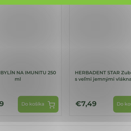
 BYLÍN NA IMUNITU 250
HERBADENT STAR Zubn
ml
s veľmi jemnými vlákna
9
€7,49
Do košíka
Do ko