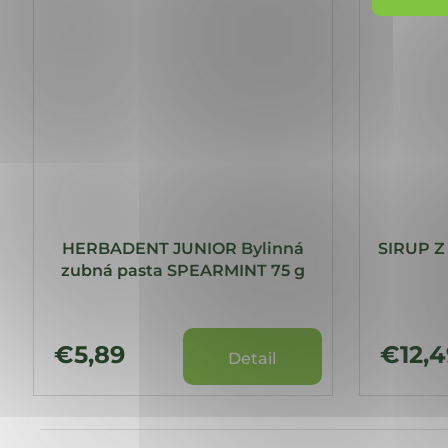
HERBADENT JUNIOR Bylinná
SIRUP Z
zubná pasta SPEARMINT 75 g
€5,89
€12,4
Detail