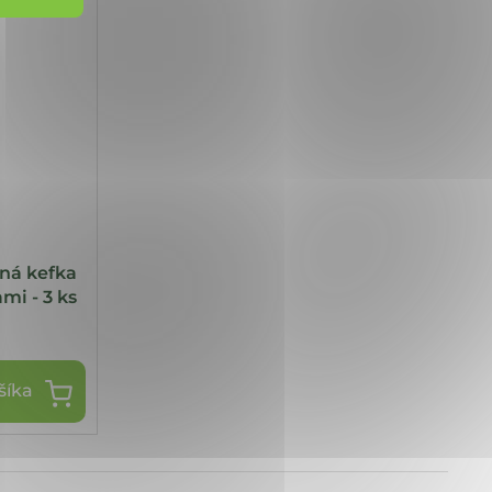
á kefka
mi - 3 ks
šíka