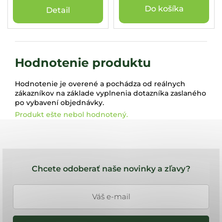
Do košíka
Detail
Hodnotenie produktu
Hodnotenie je overené a pochádza od reálnych
zákazníkov na základe vyplnenia dotazníka zaslaného
po vybavení objednávky.
Produkt ešte nebol hodnotený.
Z
á
Chcete odoberať naše novinky a zľavy?
p
ä
t
i