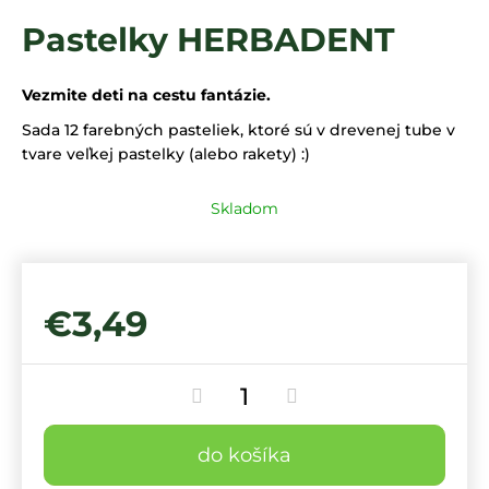
á
Pastelky HERBADENT
j
s
Vezmite deti na cestu fantázie.
ť
Sada 12 farebných pasteliek, ktoré sú v drevenej tube v
?
tvare veľkej pastelky (alebo rakety) :)
Skladom
HĽADAŤ
€3,49
do košíka