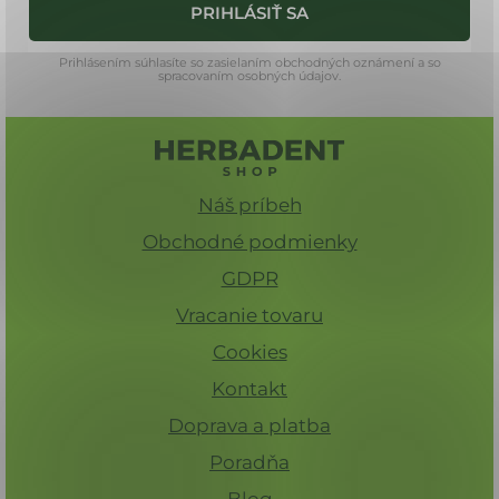
PRIHLÁSIŤ SA
e
Prihlásením súhlasíte so zasielaním obchodných oznámení a so
spracovaním osobných údajov.
Náš príbeh
Obchodné podmienky
GDPR
Vracanie tovaru
Cookies
Kontakt
Doprava a platba
Poradňa