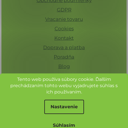
Obchodné podmienky
GDPR
Vracanie tovaru
Cookies
Kontakt
Doprava a platba
Poradňa
Blog
Tento web používa súbory cookie. Ďalším
prechádzaním tohto webu vyjadrujete súhlas s
ich používaním.
Nastavenie
Pre registrovaných zákazníkov 15%
zľava na celý sortiment.
© Herbadent, všechna práva vyhrazena
Súhlasím