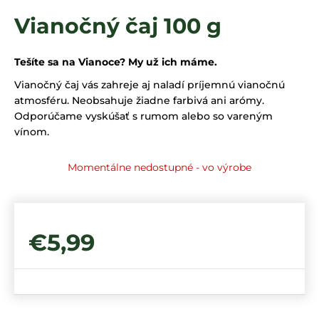
á
Vianočný čaj 100 g
j
s
Tešíte sa na Vianoce? My už ich máme.
ť
Vianočný čaj vás zahreje aj naladí príjemnú vianočnú
?
atmosféru. Neobsahuje žiadne farbivá ani arómy.
Odporúčame vyskúšať s rumom alebo so vareným
vínom.
HĽADAŤ
Momentálne nedostupné - vo výrobe
€5,99