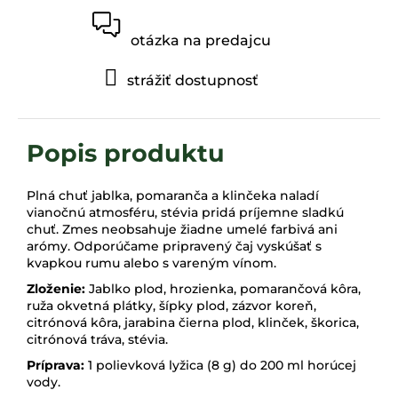
otázka na predajcu
strážiť dostupnosť
Plná chuť jablka, pomaranča a klinčeka naladí
vianočnú atmosféru, stévia pridá príjemne sladkú
chuť. Zmes neobsahuje žiadne umelé farbivá ani
arómy. Odporúčame pripravený čaj vyskúšať s
kvapkou rumu alebo s vareným vínom.
Zloženie:
Jablko plod, hrozienka, pomarančová kôra,
ruža okvetná plátky, šípky plod, zázvor koreň,
citrónová kôra, jarabina čierna plod, klinček, škorica,
citrónová tráva, stévia.
Príprava:
1 polievková lyžica (8 g) do 200 ml horúcej
vody.