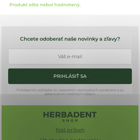
Produkt ešte nebol hodnotený.
Z
á
Chcete odoberať naše novinky a zľavy?
p
ä
t
i
PRIHLÁSIŤ SA
e
Prihlásením súhlasíte so zasielaním obchodných oznámení a so
spracovaním osobných údajov.
Náš príbeh