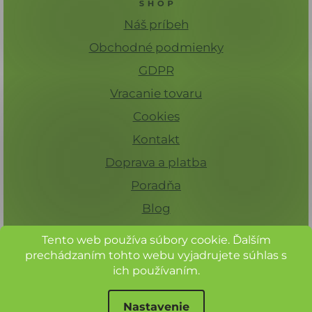
Náš príbeh
Obchodné podmienky
GDPR
Vracanie tovaru
Cookies
Kontakt
Doprava a platba
Poradňa
Blog
Tento web používa súbory cookie. Ďalším
prechádzaním tohto webu vyjadrujete súhlas s
ich používaním.
Nastavenie