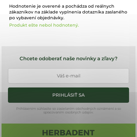
Hodnotenie je overené a pochádza od reálnych
zákazníkov na základe vyplnenia dotazníka zaslaného
po vybavení objednávky.
Produkt ešte nebol hodnotený.
Z
á
Chcete odoberať naše novinky a zľavy?
p
ä
t
i
PRIHLÁSIŤ SA
e
Prihlásením súhlasíte so zasielaním obchodných oznámení a so
spracovaním osobných údajov.