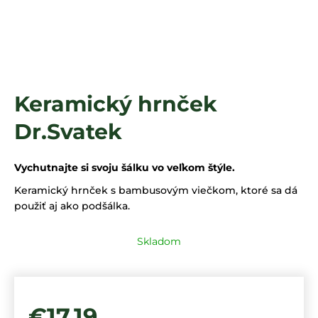
á
j
s
ť
?
Keramický hrnček
Dr.Svatek
HĽADAŤ
Vychutnajte si svoju šálku vo veľkom štýle.
Keramický hrnček s bambusovým viečkom, ktoré sa dá
použiť aj ako podšálka.
Skladom
€17,19