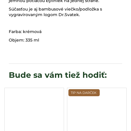
jemnou potlačou byliniek na jednej strane.
Súčasťou je aj bambusové viečko/podložka s
vygravírovaným logom Dr.Svatek.
Farba: krémová
Objem: 335 ml
TIP NA DARČEK