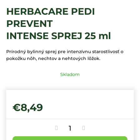
á
HERBACARE PEDI
j
PREVENT
s
ť
INTENSE SPREJ 25 ml
?
Prírodný bylinný sprej pre intenzívnu starostlivosť o
pokožku nôh, nechtov a nehtových lôžok.
HĽADAŤ
Skladom
€8,49