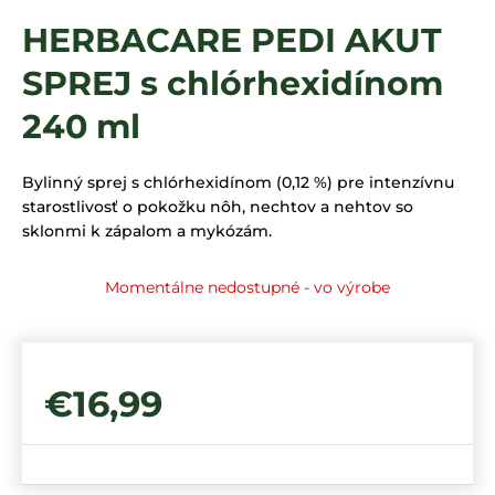
á
HERBACARE PEDI AKUT
j
SPREJ s chlórhexidínom
s
ť
240 ml
?
Bylinný sprej s chlórhexidínom (0,12 %) pre intenzívnu
starostlivosť o pokožku nôh, nechtov a nehtov so
sklonmi k zápalom a mykózám.
HĽADAŤ
Momentálne nedostupné - vo výrobe
€16,99