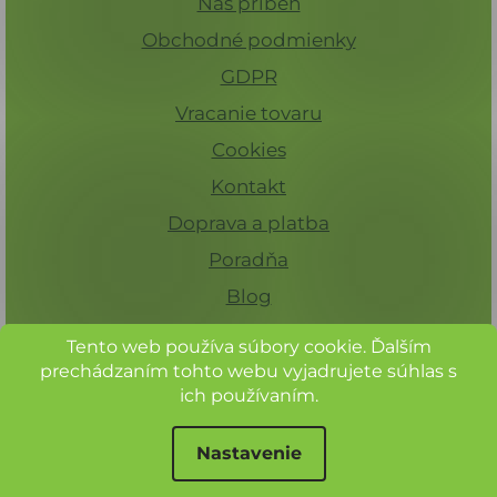
Náš príbeh
Obchodné podmienky
GDPR
Vracanie tovaru
Cookies
Kontakt
Doprava a platba
Poradňa
Blog
Tento web používa súbory cookie. Ďalším
prechádzaním tohto webu vyjadrujete súhlas s
ich používaním.
Nastavenie
Pre registrovaných zákazníkov 15%