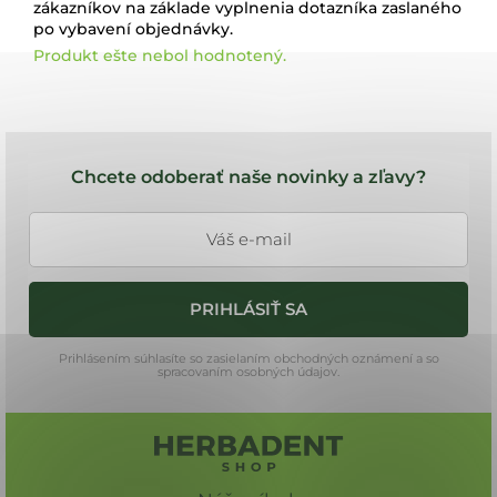
zákazníkov na základe vyplnenia dotazníka zaslaného
po vybavení objednávky.
Produkt ešte nebol hodnotený.
Z
á
Chcete odoberať naše novinky a zľavy?
p
ä
t
i
PRIHLÁSIŤ SA
e
Prihlásením súhlasíte so zasielaním obchodných oznámení a so
spracovaním osobných údajov.