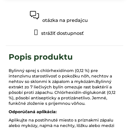
otázka na predajcu
strážiť dostupnosť
Bylinný sprej s chlórhexidínom (0,12 %) pre
intenzívnu starostlivosť o pokožku nôh, nechtov a
nehtov so sklonmi k zápalom a mykózám.Bylinný
extrakt zo 7 liečivých bylín omezuje rast baktérií a
pôsobí proti zápachu. Chlórhexidín-diglukonát (0,12
%), pôsobí antisepticky a protizánetlivo. Jemné,
funkčné zloženie s príjemnou vôňou.
Odporúčaná aplikácia:
Aplikujte na postihnuté miesto s príznakmi zápalu
alebo mykózy, najmä na nechty, lôžku alebo medzi