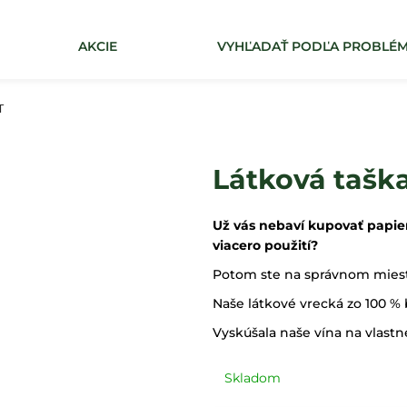
AKCIE
VYHĽADAŤ PODĽA PROBLÉ
Čo potrebujete nájsť?
T
HĽADAŤ
Látková taš
Už vás nebaví kupovať papier
viacero použití?
Potom ste na správnom mies
Naše látkové vrecká zo 100 %
Vyskúšala naše vína na vlastn
Skladom