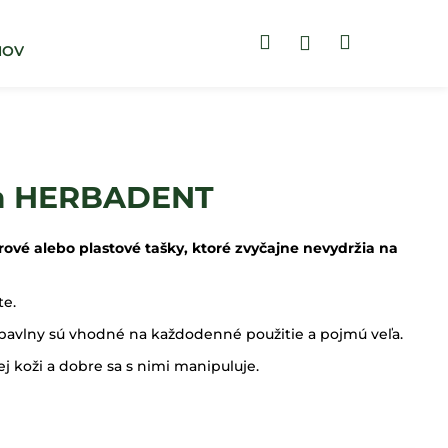
Hľadať
Nákupný
Prihlásenie
MOV
BLOG
ZUBNÉ PASTY
košík
ka HERBADENT
ové alebo plastové tašky, ktoré zvyčajne nevydržia na
te.
 bavlny sú vhodné na každodenné použitie a pojmú veľa.
ej koži a dobre sa s nimi manipuluje.