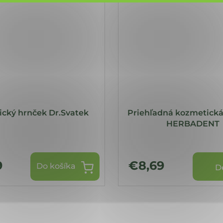
cký hrnček Dr.Svatek
Priehľadná kozmetická
HERBADENT
9
€8,69
Do košíka
D