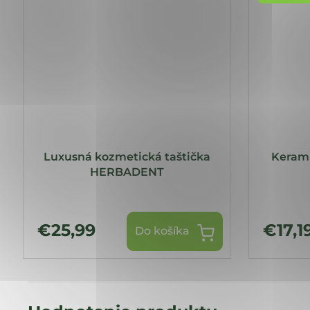
Luxusná kozmetická taštička
Kerami
HERBADENT
€25,99
€17,1
Do košíka