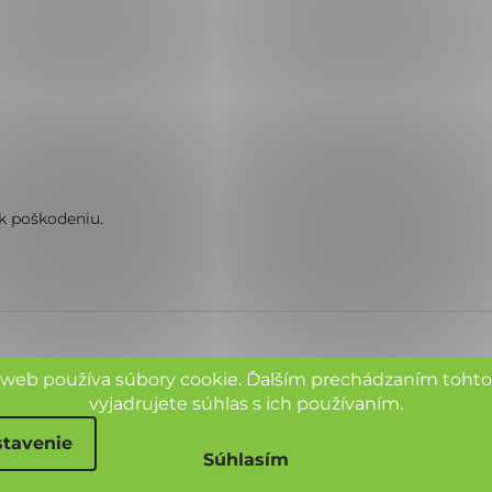
k poškodeniu.
 web používa súbory cookie. Ďalším prechádzaním toht
vyjadrujete súhlas s ich používaním.
tavenie
Súhlasím