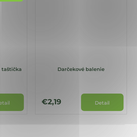
 taštička
Darčekové balenie
€2,19
etail
Detail