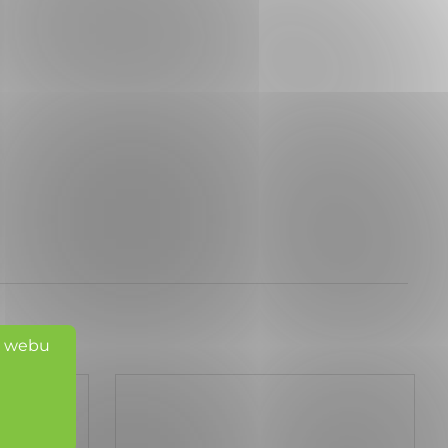
o webu