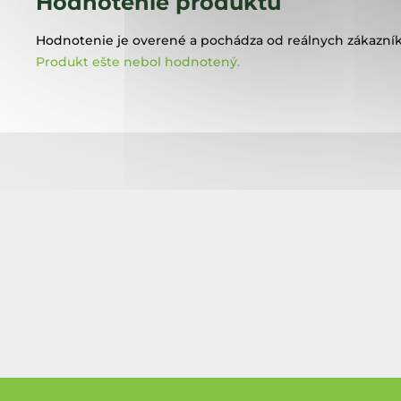
Hodnotenie produktu
Hodnotenie je overené a pochádza od reálnych zákazník
Produkt ešte nebol hodnotený.
Z
á
p
ä
t
i
e