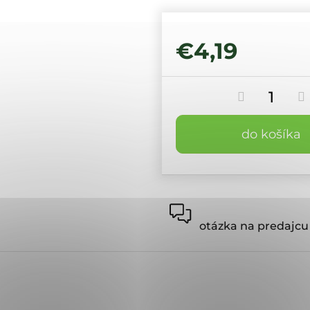
€4,19
do košíka
otázka na predajcu