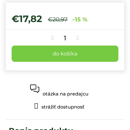
€17,82
€20,97
–15 %
do košíka
otázka na predajcu
strážiť dostupnosť