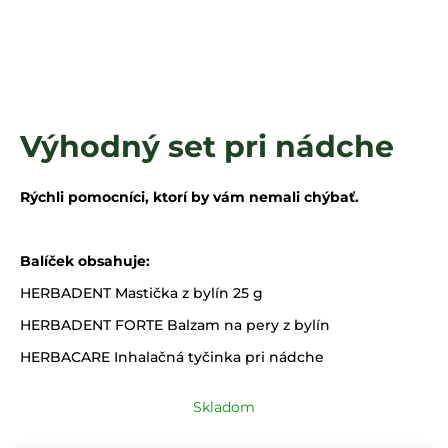
á
j
s
ť
?
Výhodný set pri nádche
Rýchli pomocníci, ktorí by vám nemali chýbať.
HĽADAŤ
Balíček obsahuje:
HERBADENT Mastička z bylín 25 g
HERBADENT FORTE Balzam na pery z bylín
HERBACARE Inhalačná tyčinka pri nádche
Skladom