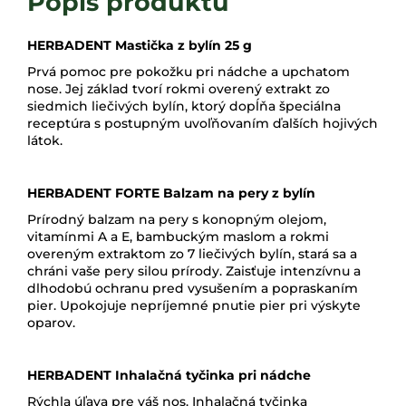
HERBADENT Mastička z bylín 25 g
Prvá pomoc pre pokožku pri nádche a upchatom
nose. Jej základ tvorí rokmi overený extrakt zo
siedmich liečivých bylín, ktorý dopĺňa špeciálna
receptúra ​​s postupným uvoľňovaním ďalších hojivých
látok.
HERBADENT FORTE Balzam na pery z bylín
Prírodný balzam na pery s konopným olejom,
vitamínmi A a E, bambuckým maslom a rokmi
overeným extraktom zo 7 liečivých bylín, stará sa a
chráni vaše pery silou prírody. Zaisťuje intenzívnu a
dlhodobú ochranu pred vysušením a popraskaním
pier. Upokojuje nepríjemné pnutie pier pri výskyte
oparov.
HERBADENT Inhalačná tyčinka pri nádche
Rýchla úľava pre váš nos. Inhalačná tyčinka