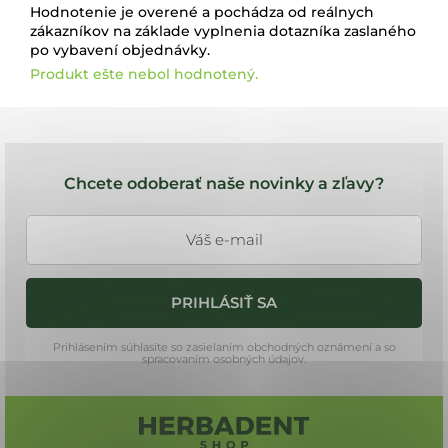
Hodnotenie je overené a pochádza od reálnych
zákazníkov na základe vyplnenia dotazníka zaslaného
po vybavení objednávky.
Produkt ešte nebol hodnotený.
Z
á
Chcete odoberať naše novinky a zľavy?
p
ä
t
i
PRIHLÁSIŤ SA
e
Prihlásením súhlasíte so zasielaním obchodných oznámení a so
spracovaním osobných údajov.