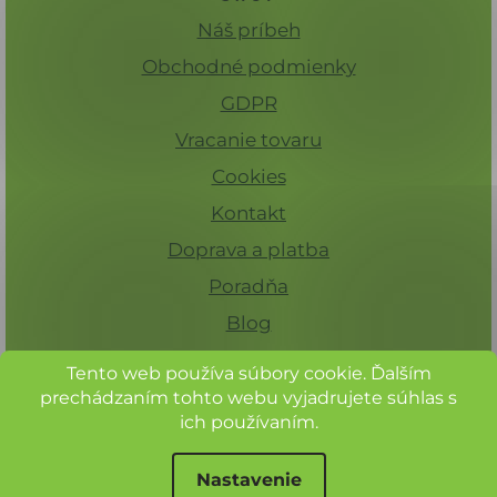
Náš príbeh
Obchodné podmienky
GDPR
Vracanie tovaru
Cookies
Kontakt
Doprava a platba
Poradňa
Blog
Tento web používa súbory cookie. Ďalším
prechádzaním tohto webu vyjadrujete súhlas s
ich používaním.
Nastavenie