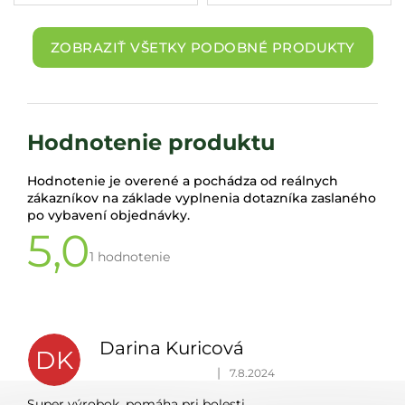
ZOBRAZIŤ VŠETKY PODOBNÉ PRODUKTY
Hodnotenie produktu
Hodnotenie je overené a pochádza od reálnych
zákazníkov na základe vyplnenia dotazníka zaslaného
po vybavení objednávky.
5,0
Priemerné
hodnotenie
1 hodnotenie
produktu
je
V
5,0
ý
z 5
p
hviezdičiek.
Darina Kuricová
DK
i
Hodnotenie produktu je 5 z 5 hviezdičiek.
|
7.8.2024
s
Super výrobok, pomáha pri bolesti