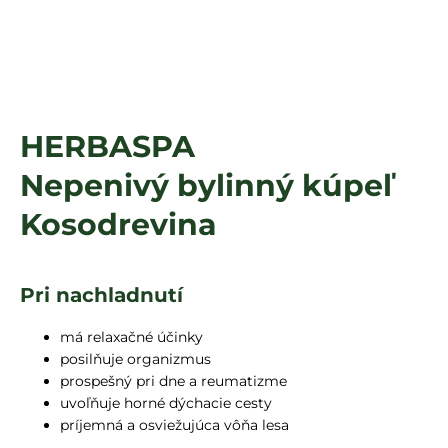
á
j
s
ť
?
HERBASPA
Nepenivý bylinný kúpeľ
HĽADAŤ
Kosodrevina
Pri nachladnutí
má relaxačné účinky
posilňuje organizmus
prospešný pri dne a reumatizme
uvoľňuje horné dýchacie cesty
príjemná a osviežujúca vôňa lesa