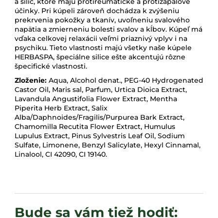
a silíc, ktoré majú protireumatické a protizápalové
účinky. Pri kúpeli zároveň dochádza k zvýšeniu
prekrvenia pokožky a tkanív, uvoľneniu svalového
napätia a zmierneniu bolesti svalov a kĺbov. Kúpeľ má
vďaka celkovej relaxácii veľmi priaznivý vplyv i na
psychiku. Tieto vlastnosti majú všetky naše kúpele
HERBASPA, špeciálne silice ešte akcentujú rôzne
špecifické vlastnosti.
Zloženie:
Aqua, Alcohol denat., PEG-40 Hydrogenated
Castor Oil, Maris sal, Parfum, Urtica Dioica Extract,
Lavandula Angustifolia Flower Extract, Mentha
Piperita Herb Extract, Salix
Alba/Daphnoides/Fragilis/Purpurea Bark Extract,
Chamomilla Recutita Flower Extract, Humulus
Lupulus Extract, Pinus Sylvestris Leaf Oil, Sodium
Sulfate, Limonene, Benzyl Salicylate, Hexyl Cinnamal,
Linalool, CI 42090, CI 19140.