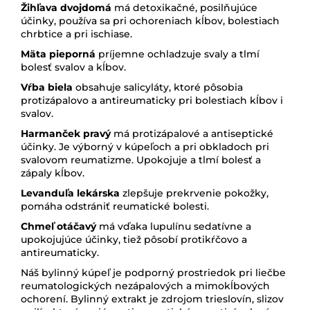
Žihľava dvojdomá
má detoxikačné, posilňujúce
účinky, používa sa pri ochoreniach kĺbov, bolestiach
chrbtice a pri ischiase.
Mäta pieporná
príjemne ochladzuje svaly a tlmí
bolesť svalov a kĺbov.
Vŕba biela
obsahuje salicyláty, ktoré pôsobia
protizápalovo a antireumaticky pri bolestiach kĺbov i
svalov.
Harmanček pravý
má protizápalové a antiseptické
účinky. Je výborný v kúpeľoch a pri obkladoch pri
svalovom reumatizme. Upokojuje a tlmí bolesť a
zápaly kĺbov.
Levanduľa lekárska
zlepšuje prekrvenie pokožky,
pomáha odstrániť reumatické bolesti.
Chmeľ otáčavý
má vďaka lupulínu sedatívne a
upokojujúce účinky, tiež pôsobí protikŕčovo a
antireumaticky.
Náš bylinný kúpeľ je podporný prostriedok pri liečbe
reumatologických nezápalových a mimokĺbových
ochorení. Bylinný extrakt je zdrojom trieslovín, slizov