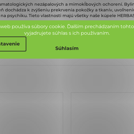
matologických nezápalových a mimokĺbových ochorení. Bylinný e
veň dochádza k zvýšeniu prekrvenia pokožky a tkanív, uvoľneniu
i na psychiku. Tieto vlastnosti majú všetky naše kúpele HERBAS
 web používa súbory cookie. Ďalším prechádzaním toht
r Oil, Mentha Piperita Oil, Maris sal, Urtica Dioica Extract, L
vyjadrujete súhlas s ich používaním.
ark Extract, Chamomilla Recutita Flower Extract, Humulus Lupul
tavenie
Súhlasím