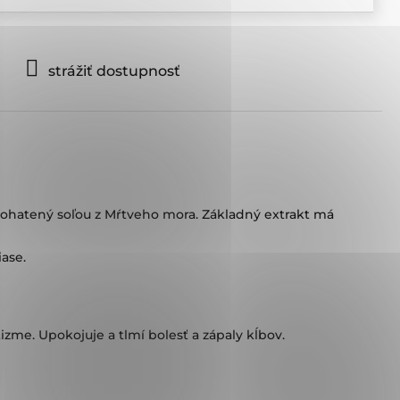
strážiť dostupnosť
obohatený soľou z Mŕtveho mora. Základný extrakt má
iase.
zme. Upokojuje a tlmí bolesť a zápaly kĺbov.