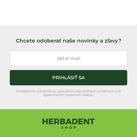
Chcete odoberať naše novinky a zľavy?
PRIHLÁSIŤ SA
Prihlásením súhlasíte so zasielaním obchodných oznámení a so
spracovaním osobných údajov.