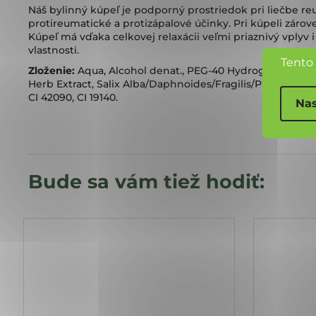
Náš bylinný kúpeľ je podporný prostriedok pri liečbe reu
protireumatické a protizápalové účinky. Pri kúpeli záro
Kúpeľ má vďaka celkovej relaxácii veľmi priaznivý vplyv 
vlastnosti.
Tento
Zloženie:
Aqua, Alcohol denat., PEG-40 Hydrogenated Casto
Herb Extract, Salix Alba/Daphnoides/Fragilis/Purpurea B
CI 42090, CI 19140.
Nas