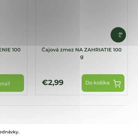
–50
%
ENIE 100
Čajová zmez NA ZAHRIATIE 100
g
€2,99
Do košíka
etail
jednávky.