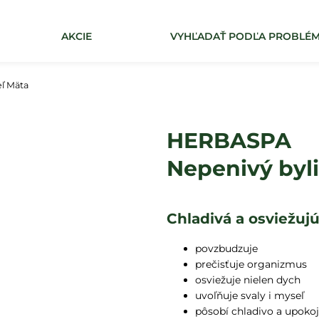
AKCIE
VYHĽADAŤ PODĽA PROBLÉ
Čo potrebujete nájsť?
ľ Mäta
HĽADAŤ
HERBASPA
Nepenivý byl
Chladivá a osviežuj
povzbudzuje
prečisťuje organizmus
osviežuje nielen dych
uvoľňuje svaly i myseľ
pôsobí chladivo a upokoj