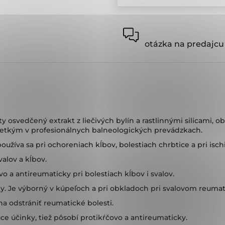
otázka na predajcu
 osvedčený extrakt z liečivých bylín a rastlinnými silicami, 
všetkým v profesionálnych balneologických prevádzkach.
užíva sa pri ochoreniach kĺbov, bolestiach chrbtice a pri isch
valov a kĺbov.
vo a antireumaticky pri bolestiach kĺbov i svalov.
y. Je výborný v kúpeľoch a pri obkladoch pri svalovom reumati
a odstrániť reumatické bolesti.
e účinky, tiež pôsobí protikŕčovo a antireumaticky.