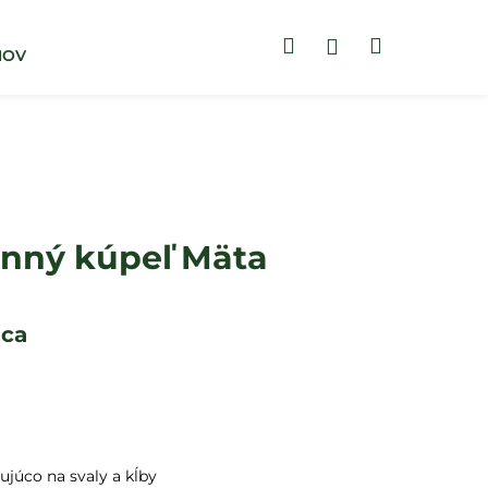
Hľadať
Nákupný
Prihlásenie
MOV
BLOG
ZUBNÉ PASTY
košík
inný kúpeľ Mäta
úca
ujúco na svaly a kĺby