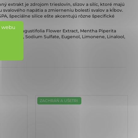
xtrakt je zdrojom trieslovín, slizov a silíc, ktoré majú
 svalového napätia a zmierneniu bolesti svalov a kĺbov.
PA, špeciálne silice ešte akcentujú rôzne špecifické
o webu
avandula Angustifolia Flower Extract, Mentha Piperita
us Extract, Sodium Sulfate, Eugenol, Limonene, Linalool,
ZACHRÁŇ A UŠETRI