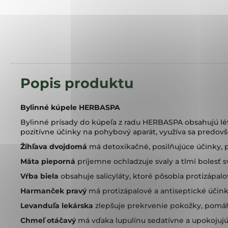
Bylinné kúpele HERBASPA
Bylinné prísady do kúpeľa z radu HERBASPA obsahujú léty
pozitívne účinky na pohybový aparát, využíva sa predo
Žihľava dvojdomá
má detoxikačné, posilňujúce účinky, po
Mäta pieporná
príjemne ochladzuje svaly a tlmí bolesť s
Vŕba biela
obsahuje salicyláty, ktoré pôsobia protizápalo
Harmanček pravý
má protizápalové a antiseptické účink
Levanduľa lekárska
zlepšuje prekrvenie pokožky, pomáh
Chmeľ otáčavý
má vďaka lupulínu sedatívne a upokojujúc