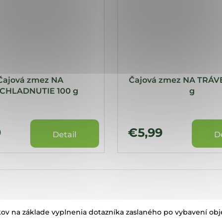
Čajová zmez NA
Čajová zmez NA TRÁV
CHLADNUTIE 100 g
g
9
€5,99
Detail
D
ov na základe vyplnenia dotazníka zaslaného po vybavení ob