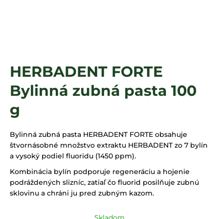
á
j
s
ť
?
HERBADENT FORTE
Bylinná zubná pasta 100
HĽADAŤ
g
Bylinná zubná pasta HERBADENT FORTE obsahuje
štvornásobné množstvo extraktu HERBADENT zo 7 bylín
a vysoký podiel fluoridu (1450 ppm).
Kombinácia bylín podporuje regeneráciu a hojenie
podráždených slizníc, zatiaľ čo fluorid posilňuje zubnú
sklovinu a chráni ju pred zubným kazom.
Skladom