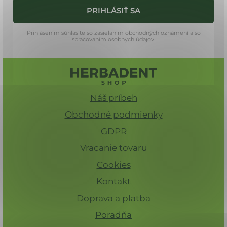
i
PRIHLÁSIŤ SA
e
Prihlásením súhlasíte so zasielaním obchodných oznámení a so
spracovaním osobných údajov.
Náš príbeh
Obchodné podmienky
GDPR
Vracanie tovaru
Cookies
Kontakt
Doprava a platba
Poradňa