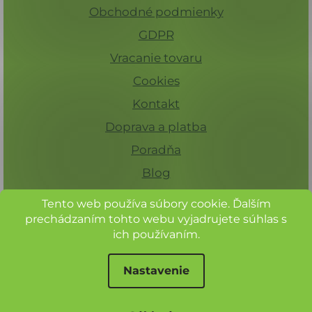
Obchodné podmienky
u
GDPR
Vracanie tovaru
Cookies
Kontakt
Doprava a platba
Poradňa
Blog
Tento web používa súbory cookie. Ďalším
prechádzaním tohto webu vyjadrujete súhlas s
ich používaním.
Nastavenie
Pre registrovaných zákazníkov 15%
zľava na celý sortiment.