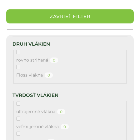
á
j
ZAVRIEŤ FILTER
s
ť
?
DRUH VLÁKIEN
rovno strihaná
0
HĽADAŤ
Floss vlákna
0
TVRDOSŤ VLÁKIEN
ultrajemné vlákna
0
veľmi jemné vlákna
0