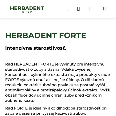
K
Prejsť
na
Hľadať
Nákupný
Me
Prihlásenie
o
obsah
Späť
Späť
š
košík
í
Č
k
HERBADENT FORTE
o
p
o
Intenzívna starostlivosť.
t
r
Rad HERBADENT FORTE je vyvinutý pre intenzívnu
e
starostlivosť o zuby a ďasná.
Vďaka zvýšenej
b
koncentrácii bylinného extraktu majú produkty v rade
FORTE výraznú chuť a silnejšie účinky.
O dôkladnú
u
redukciu baktérií zubného povlaku sa postará vyšší
j
antimikrobiálny a protizápalový účinok extraktu.
Vyšší
e
obsah fluoridov účinne chráni zuby pred vznikom
zubného kazu.
t
e
Rad FORTE je ideálny ako dlhodobá starostlivosť pri
zápale ďasien a pri vyššej kazivosti zubov.
n