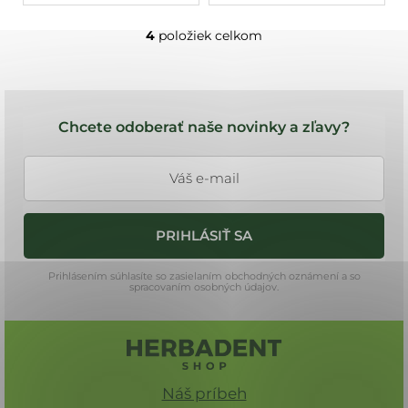
4
položiek celkom
O
v
l
Z
á
á
d
Chcete odoberať naše novinky a zľavy?
a
p
c
ä
i
t
e
i
p
PRIHLÁSIŤ SA
e
r
v
Prihlásením súhlasíte so zasielaním obchodných oznámení a so
k
spracovaním osobných údajov.
y
v
ý
p
i
Náš príbeh
s