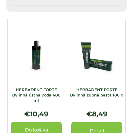
V
ý
p
i
s
p
r
o
d
u
HERBADENT FORTE
HERBADENT FORTE
Bylinná ústna voda 400
Bylinná zubná pasta 100 g
k
ml
t
o
€10,49
€8,49
v
Do košíka
Detail