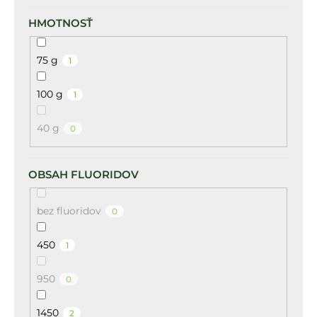
HMOTNOSŤ
75 g
1
100 g
1
40 g
0
OBSAH FLUORIDOV
bez fluoridov
0
450
1
950
0
1450
2