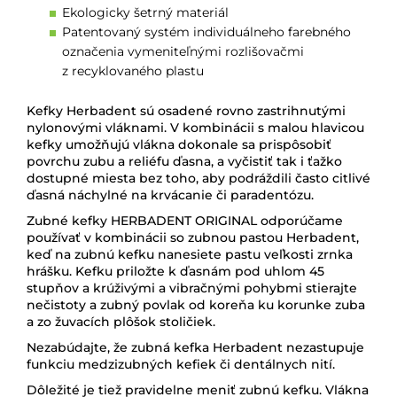
Ekologicky šetrný materiál
Patentovaný systém individuálneho farebného
označenia vymeniteľnými rozlišovačmi
z recyklovaného plastu
Kefky Herbadent sú osadené rovno zastrihnutými
nylonovými vláknami. V kombinácii s malou hlavicou
kefky umožňujú vlákna dokonale sa prispôsobiť
povrchu zubu a reliéfu ďasna, a vyčistiť tak i ťažko
dostupné miesta bez toho, aby podráždili často citlivé
ďasná náchylné na krvácanie či paradentózu.
Zubné kefky HERBADENT ORIGINAL odporúčame
používať v kombinácii so zubnou pastou Herbadent,
keď na zubnú kefku nanesiete pastu veľkosti zrnka
hrášku. Kefku priložte k ďasnám pod uhlom 45
stupňov a krúživými a vibračnými pohybmi stierajte
nečistoty a zubný povlak od koreňa ku korunke zuba
a zo žuvacích plôšok stoličiek.
Nezabúdajte, že zubná kefka Herbadent nezastupuje
funkciu medzizubných kefiek či dentálnych nití.
Dôležité je tiež pravidelne meniť zubnú kefku. Vlákna