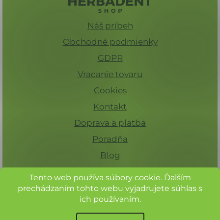
Náš príbeh
Obchodné podmienky
GDPR
Vracanie tovaru
Cookies
Kontakt
Doprava a platba
Poradňa
Blog
Tento web používa súbory cookie. Ďalším
prechádzaním tohto webu vyjadrujete súhlas s
ich používaním.