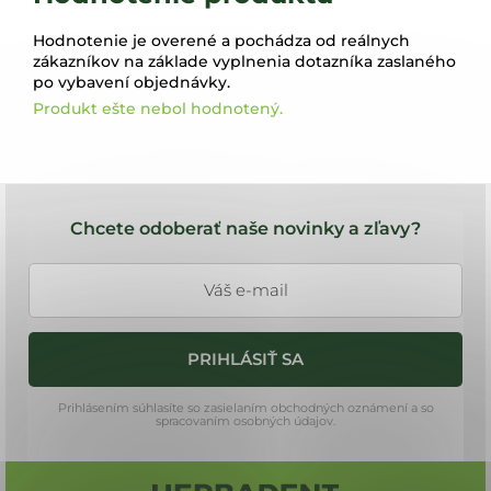
Hodnotenie je overené a pochádza od reálnych
zákazníkov na základe vyplnenia dotazníka zaslaného
po vybavení objednávky.
Produkt ešte nebol hodnotený.
Z
á
Chcete odoberať naše novinky a zľavy?
p
ä
t
i
PRIHLÁSIŤ SA
e
Prihlásením súhlasíte so zasielaním obchodných oznámení a so
spracovaním osobných údajov.