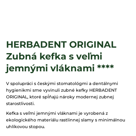
á
j
s
ť
?
HERBADENT ORIGINAL
Zubná kefka s veľmi
HĽADAŤ
jemnými vláknami ****
V spolupráci s českými stomatológmi a dentálnymi
hygienikmi sme vyvinuli zubné kefky HERBADENT
ORIGINAL, ktoré spĺňajú nároky modernej zubnej
starostlivosti.
Kefka s veľmi jemnými vláknami je vyrobená z
ekologického materiálu rastlinnej slamy s minimálnou
uhlíkovou stopou.