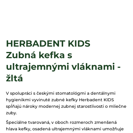
á
j
s
ť
?
HERBADENT KIDS
Zubná kefka s
HĽADAŤ
ultrajemnými vláknami -
žltá
V spolupráci s českými stomatológmi a dentálnymi
hygienikmi vyvinuté zubné kefky Herbadent KIDS
spĺňajú nároky modernej zubnej starostlivosti o mliečne
zuby.
Špeciálne tvarovaná, v oboch roz­meroch zmenšená
hlava kefky, osadená ultrajemnými vláknami umožňuje