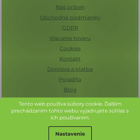
i
Náš príbeh
s
Obchodné podmienky
u
GDPR
Vracanie tovaru
Cookies
Kontakt
Doprava a platba
Poradňa
Blog
Tento web používa súbory cookie. Ďalším
prechádzaním tohto webu vyjadrujete súhlas s
ich používaním.
Nastavenie