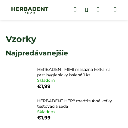
K
Prejsť
na
Hľadať
Nákupný
Me
Prihlásenie
o
obsah
Späť
Späť
š
košík
í
Č
k
Vzorky
o
p
Najpredávanejšie
o
t
r
HERBADENT MIMI masážna kefka na
e
prst hygienicky balená 1 ks
Skladom
b
€1,99
u
j
o
HERBADENT HER
medzizubné kefky
e
testovacia sada
t
Skladom
€1,99
e
n