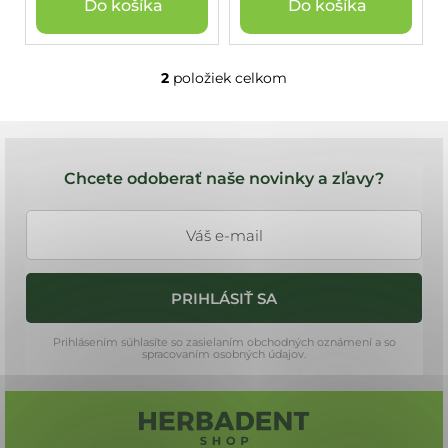
Do košíka
Do košíka
2
položiek celkom
O
v
l
Z
á
á
d
Chcete odoberať naše novinky a zľavy?
a
p
c
ä
i
t
e
i
p
PRIHLÁSIŤ SA
e
r
v
Prihlásením súhlasíte so zasielaním obchodných oznámení a so
k
spracovaním osobných údajov.
y
v
ý
p