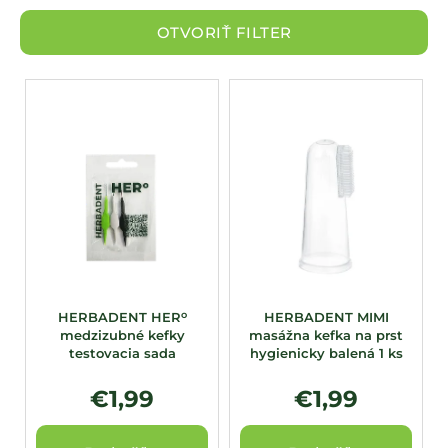
á
OTVORIŤ FILTER
j
s
V
ť
ý
?
p
i
s
p
HĽADAŤ
r
o
d
u
o
HERBADENT HER
HERBADENT MIMI
medzizubné kefky
masážna kefka na prst
k
testovacia sada
hygienicky balená 1 ks
t
o
€1,99
€1,99
v