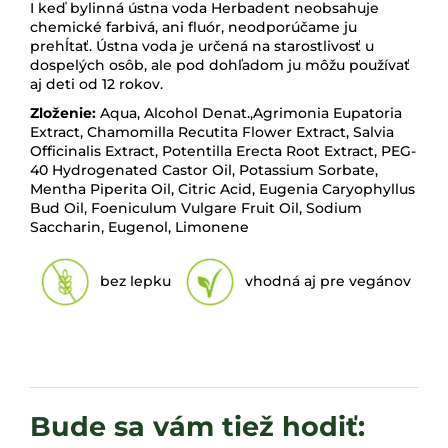
I keď
bylinná ústna voda Herbadent neobsahuje
chemické farbivá, ani fluór, neodporúčame ju
prehĺtať. Ústna voda je určená na starostlivosť u
dospelých osôb, ale pod dohľadom ju môžu používať
aj deti od 12 rokov.
Zloženie:
Aqua, Alcohol Denat.,Agrimonia Eupatoria
Extract, Chamomilla Recutita Flower Extract, Salvia
Officinalis Extract, Potentilla Erecta Root Extract, PEG-
40 Hydrogenated Castor Oil, Potassium Sorbate,
Mentha Piperita Oil, Citric Acid, Eugenia Caryophyllus
Bud Oil, Foeniculum Vulgare Fruit Oil, Sodium
Saccharin, Eugenol, Limonene
bez lepku
vhodná aj pre vegánov