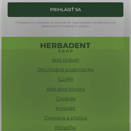
i
PRIHLÁSIŤ SA
e
Prihlásením súhlasíte so zasielaním obchodných oznámení a so
spracovaním osobných údajov.
Náš príbeh
Obchodné podmienky
GDPR
Vracanie tovaru
Cookies
Kontakt
Doprava a platba
Poradňa