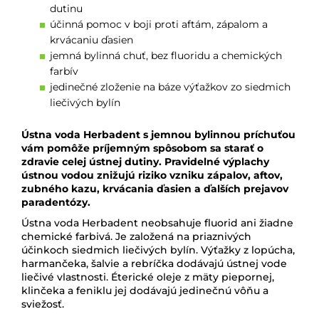
dutinu
účinná pomoc v boji proti aftám, zápalom a
krvácaniu ďasien
jemná bylinná chuť, bez fluoridu a chemických
farbív
jedinečné zloženie na báze výťažkov zo siedmich
liečivých bylín
Ústna voda Herbadent s jemnou bylinnou príchuťou
vám pomôže príjemným spôsobom sa starať o
zdravie celej ústnej dutiny. Pravidelné výplachy
ústnou vodou znižujú riziko vzniku zápalov, aftov,
zubného kazu, krvácania ďasien a ďalších prejavov
paradentózy.
Ústna voda Herbadent neobsahuje fluorid ani žiadne
chemické farbivá. Je založená na priaznivých
účinkoch siedmich liečivých bylín. Výťažky z lopúcha,
harmančeka, šalvie a rebríčka dodávajú ústnej vode
liečivé vlastnosti. Éterické oleje z mäty piepornej,
klinčeka a feniklu jej dodávajú jedinečnú vôňu a
sviežosť.