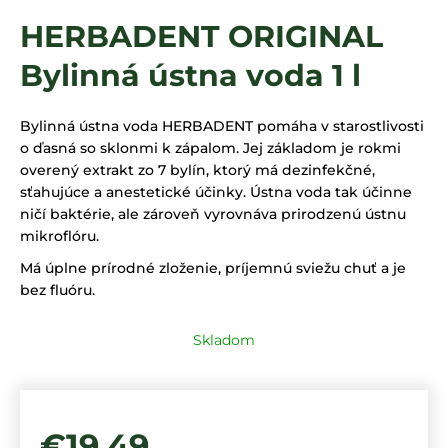
á
HERBADENT ORIGINAL
j
Bylinná ústna voda 1 l
s
ť
?
Bylinná ústna voda HERBADENT pomáha v starostlivosti
o ďasná so sklonmi k zápalom. Jej základom je rokmi
overený extrakt zo 7 bylín, ktorý má dezinfekčné,
sťahujúce a anestetické účinky. Ústna voda tak účinne
ničí baktérie, ale zároveň vyrovnáva prirodzenú ústnu
HĽADAŤ
mikroflóru.
Má úplne prírodné zloženie, príjemnú sviežu chuť a je
bez fluóru.
Skladom
€19,49