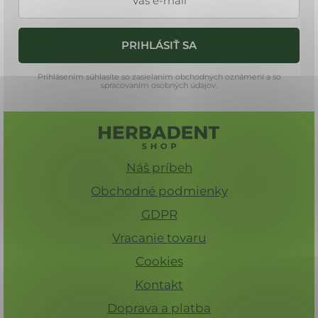
t
i
PRIHLÁSIŤ SA
e
Prihlásením súhlasíte so zasielaním obchodných oznámení a so
spracovaním osobných údajov.
Náš príbeh
Obchodné podmienky
GDPR
Vracanie tovaru
Cookies
Kontakt
Doprava a platba