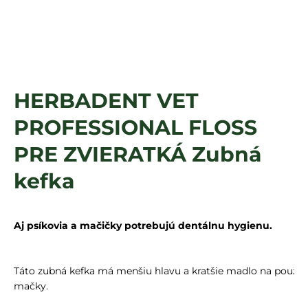
á
j
s
ť
?
HERBADENT VET
PROFESSIONAL FLOSS
HĽADAŤ
PRE ZVIERATKÁ Zubná
kefka
Aj psíkovia a mačičky potrebujú dentálnu hygienu.
Táto zubná kefka má menšiu hlavu a kratšie madlo na použit
mačky.
