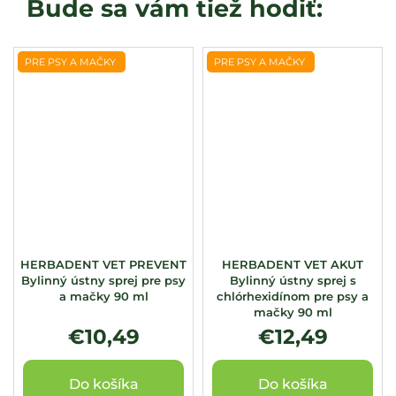
PRE PSY A MAČKY
PRE PSY A MAČKY
HERBADENT VET PREVENT
HERBADENT VET AKUT
Bylinný ústny sprej pre psy
Bylinný ústny sprej s
a mačky 90 ml
chlórhexidínom pre psy a
mačky 90 ml
€10,49
€12,49
Do košíka
Do košíka