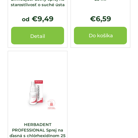
k
starostlivosť o suché ústa
t
o
€9,49
€6,59
od
v
Do košíka
Detail
HERBADENT
PROFESSIONAL Sprej na
ďasná s chlórhexidínom 25