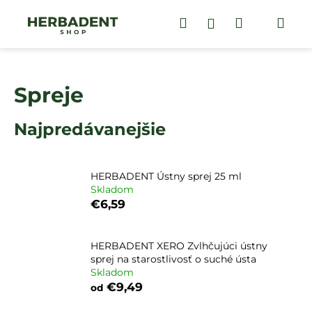
K
Prejsť
na
Hľadať
Nákupný
Me
Prihlásenie
o
obsah
Späť
Späť
š
košík
í
Č
k
Spreje
o
p
Najpredávanejšie
o
t
r
HERBADENT Ústny sprej 25 ml
e
Skladom
b
€6,59
u
j
HERBADENT XERO Zvlhčujúci ústny
e
sprej na starostlivosť o suché ústa
t
Skladom
€9,49
od
e
n