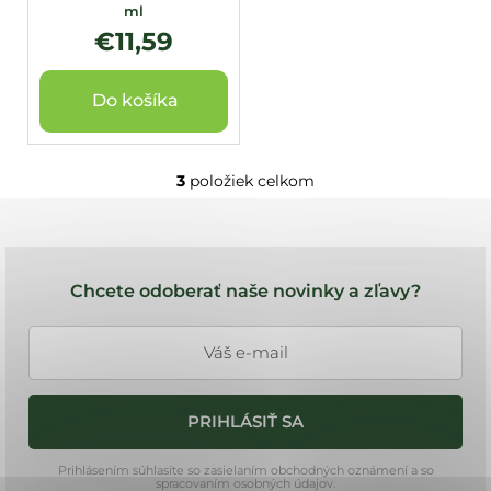
ml
€11,59
Do košíka
3
položiek celkom
O
v
l
Z
á
á
d
Chcete odoberať naše novinky a zľavy?
a
p
c
ä
i
t
e
i
p
PRIHLÁSIŤ SA
e
r
v
Prihlásením súhlasíte so zasielaním obchodných oznámení a so
k
spracovaním osobných údajov.