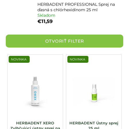
HERBADENT PROFESSIONAL Sprej na
á
ďasná s chlórhexidínom 25 ml
j
Skladom
s
€11,59
ť
?
OTVORIŤ FILTER
V
NOVINKA
NOVINKA
HĽADAŤ
ý
p
i
s
p
r
o
d
u
HERBADENT XERO
HERBADENT Ústny sprej
Zvlhčujúci ústny sprej na
25 ml