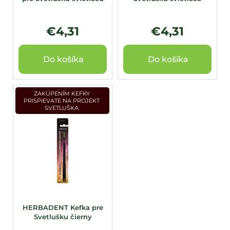
k
t
o
€4,31
€4,31
v
Do košíka
Do košíka
ZAKÚPENÍM KEFKY
PRISPIEVATE NA PROJEKT
SVETLUŠKA
HERBADENT Kefka pre
Svetlušku čierny