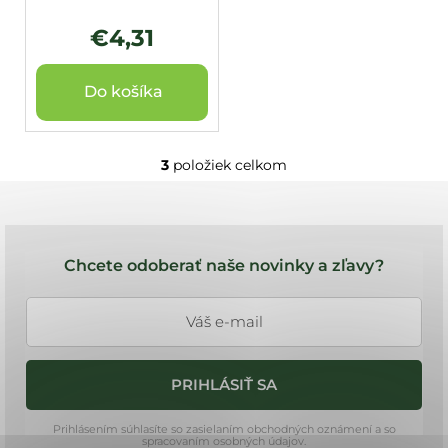
€4,31
Do košíka
3
položiek celkom
O
v
l
Z
á
á
d
Chcete odoberať naše novinky a zľavy?
a
p
c
ä
i
t
e
i
p
PRIHLÁSIŤ SA
e
r
v
Prihlásením súhlasíte so zasielaním obchodných oznámení a so
k
spracovaním osobných údajov.