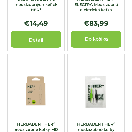
medzizubných kefiek
ELECTRA Medzizubná
k
o
HER
elektrická kefka
t
o
€14,49
€83,99
v
Do košíka
Detail
o
o
HERBADENT HER
HERBADENT HER
medzizubné kefky MIX
medzizubné kefky