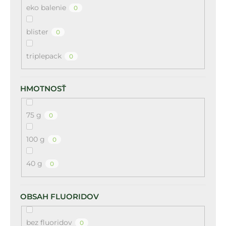
eko balenie
0
blister
0
triplepack
0
HMOTNOSŤ
75 g
0
100 g
0
40 g
0
OBSAH FLUORIDOV
bez fluoridov
0