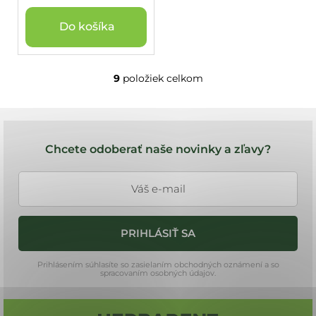
Do košíka
9
položiek celkom
O
v
l
Z
á
á
d
Chcete odoberať naše novinky a zľavy?
a
p
c
ä
i
t
e
i
p
PRIHLÁSIŤ SA
e
r
v
Prihlásením súhlasíte so zasielaním obchodných oznámení a so
k
spracovaním osobných údajov.
y
v