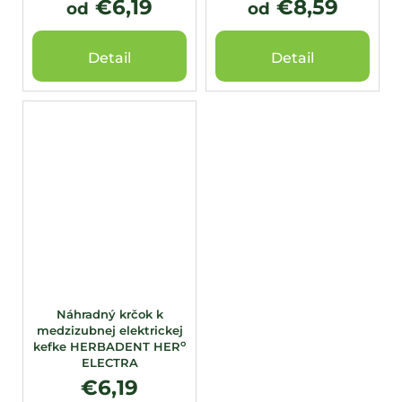
€6,19
€8,59
od
od
Detail
Detail
Náhradný krčok k
medzizubnej elektrickej
o
kefke HERBADENT HER
ELECTRA
€6,19