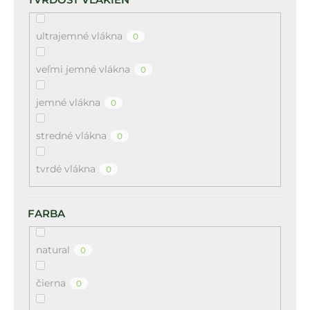
á
j
ultrajemné vlákna
0
s
ť
veľmi jemné vlákna
0
?
jemné vlákna
0
stredné vlákna
0
HĽADAŤ
tvrdé vlákna
0
FARBA
natural
0
čierna
0