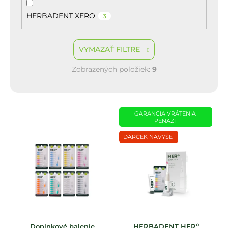
HERBADENT XERO
3
VYMAZAŤ FILTRE
Zobrazených položiek:
9
V
GARANCIA VRÁTENIA
ý
PEŇAZÍ
p
DARČEK NAVYŠE
i
s
p
r
o
d
u
o
Doplnkové balenie
HERBADENT HER