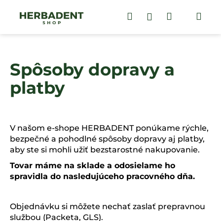
K
Prejsť
na
Hľadať
Nákupný
Me
Prihlásenie
o
obsah
Späť
Späť
š
košík
í
Č
k
Spôsoby dopravy a
o
p
platby
o
t
r
V našom e-shope HERBADENT ponúkame rýchle,
e
bezpečné a pohodlné spôsoby dopravy aj platby,
b
aby ste si mohli užiť bezstarostné nakupovanie.
u
Tovar máme na sklade a odosielame ho
j
spravidla do nasledujúceho pracovného dňa.
e
t
e
Objednávku si môžete nechať zaslať prepravnou
službou (Packeta, GLS).
n