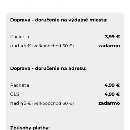
á
j
Doprava - doručenie na výdajné miesta:
s
ť
?
Packeta
3,99 €
nad 45 €
zadarmo
(veľkoobchod 60 €)
HĽADAŤ
Doprava - doručenie na adresu:
Packeta
4,99 €
GLS
4,99 €
nad 45 €
zadarmo
(veľkoobchod 60 €)
Způsoby platby
: