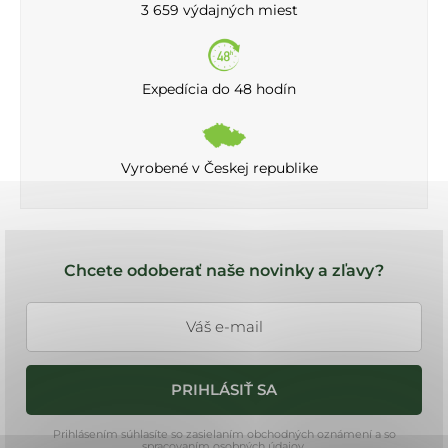
3 659 výdajných miest
Expedícia do 48 hodín
Vyrobené v Českej republike
Z
á
Chcete odoberať naše novinky a zľavy?
p
ä
t
i
PRIHLÁSIŤ SA
e
Prihlásením súhlasíte so zasielaním obchodných oznámení a so
spracovaním osobných údajov.