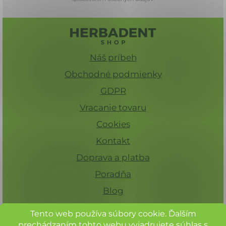
Náš príbeh
Obchodné podmienky
GDPR
Vracanie tovaru
Cookies
Kontakt
Doprava a platba
Poradňa
Blog
Tento web používa súbory cookie. Ďalším
prechádzaním tohto webu vyjadrujete súhlas s