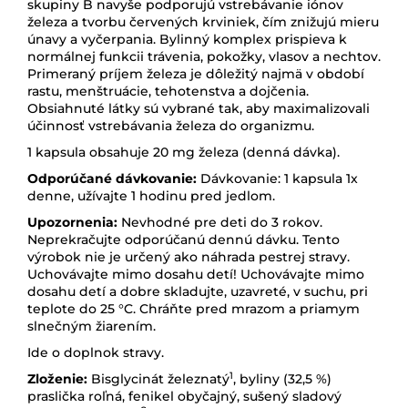
skupiny B navyše podporujú vstrebávanie iónov
železa a tvorbu červených krviniek, čím znižujú mieru
únavy a vyčerpania. Bylinný komplex prispieva k
normálnej funkcii trávenia, pokožky, vlasov a nechtov.
Primeraný príjem železa je dôležitý najmä v období
rastu, menštruácie, tehotenstva a dojčenia.
Obsiahnuté látky sú vybrané tak, aby maximalizovali
účinnosť vstrebávania železa do organizmu.
1 kapsula obsahuje 20 mg železa (denná dávka).
Odporúčané dávkovanie:
Dávkovanie: 1 kapsula 1x
denne, užívajte 1 hodinu pred jedlom.
Upozornenia:
Nevhodné pre deti do 3 rokov.
Neprekračujte odporúčanú dennú dávku. Tento
výrobok nie je určený ako náhrada pestrej stravy.
Uchovávajte mimo dosahu detí! Uchovávajte mimo
dosahu detí a dobre skladujte, uzavreté, v suchu, pri
teplote do 25 °C. Chráňte pred mrazom a priamym
slnečným žiarením.
Ide o doplnok stravy.
1
Zloženie:
Bisglycinát železnatý
, byliny (32,5 %)
praslička roľná, fenikel obyčajný, sušený sladový