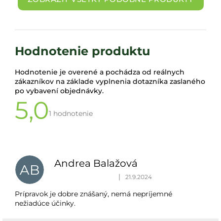
Hodnotenie produktu
Hodnotenie je overené a pochádza od reálnych
zákazníkov na základe vyplnenia dotazníka zaslaného
po vybavení objednávky.
5,0
Priemerné
hodnotenie
1 hodnotenie
produktu
je
V
5,0
ý
z 5
p
hviezdičiek.
Andrea Balažová
AB
i
Hodnotenie produktu je 5 z 5 hviezdičiek.
|
21.9.2024
s
h
Prípravok je dobre znášaný, nemá nepríjemné
nežiadúce účinky.
o
d