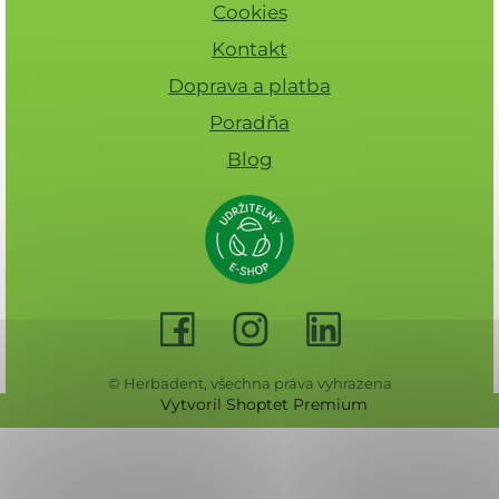
Cookies
Kontakt
Doprava a platba
Poradňa
Blog
© Herbadent, všechna práva vyhrazena
Vytvoril Shoptet Premium