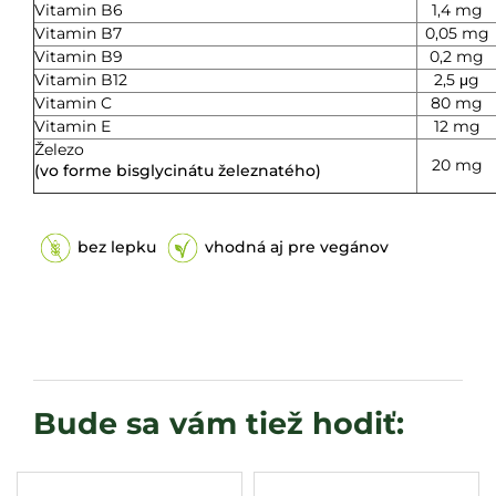
Vitamin B6
1,4 mg
Vitamin B7
0,05 mg
Vitamin B9
0,2 mg
Vitamin B12
2,5 μg
Vitamin C
80 mg
Vitamin E
12 mg
Železo
20 mg
(vo forme bisglycinátu železnatého)
bez lepku
vhodná aj pre vegánov