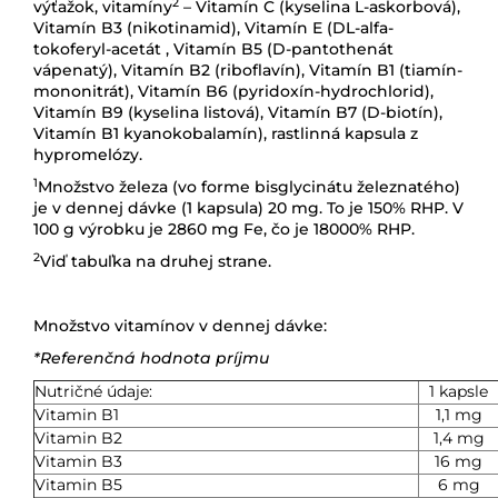
2
výťažok, vitamíny
– Vitamín C (kyselina L-askorbová),
Vitamín B3 (nikotinamid), Vitamín E (DL-alfa-
tokoferyl-acetát , Vitamín B5 (D-pantothenát
vápenatý), Vitamín B2 (riboflavín), Vitamín B1 (tiamín-
mononitrát), Vitamín B6 (pyridoxín-hydrochlorid),
Vitamín B9 (kyselina listová), Vitamín B7 (D-biotín),
Vitamín B1 kyanokobalamín), rastlinná kapsula z
hypromelózy.
1
Množstvo železa (vo forme bisglycinátu železnatého)
je v dennej dávke (1 kapsula) 20 mg. To je 150% RHP. V
100 g výrobku je 2860 mg Fe, čo je 18000% RHP.
2
Viď tabuľka na druhej strane.
Množstvo vitamínov v dennej dávke:
*Referenčná hodnota príjmu
Nutričné údaje:
1 kapsle
Vitamin B1
1,1 mg
Vitamin B2
1,4 mg
Vitamin B3
16 mg
Vitamin B5
6 mg