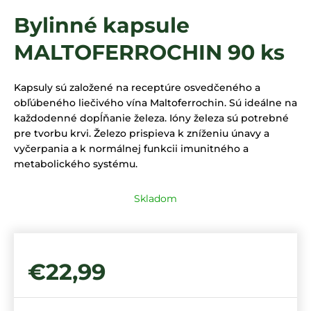
á
Bylinné kapsule
j
MALTOFERROCHIN 90 ks
s
ť
?
Kapsuly sú založené na receptúre osvedčeného a
obľúbeného liečivého vína Maltoferrochin. Sú ideálne na
každodenné dopĺňanie železa. Ióny železa sú potrebné
pre tvorbu krvi. Železo prispieva k zníženiu únavy a
vyčerpania a k normálnej funkcii imunitného a
HĽADAŤ
metabolického systému.
Skladom
€22,99