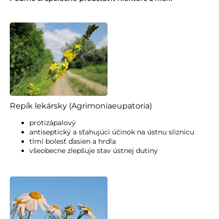
á
j
s
ť
?
HĽADAŤ
Repík lekársky (Agrimoniaeupatoria)
protizápalový
antiseptický a sťahujúci účinok na ústnu sliznicu
tlmí bolesť ďasien a hrdla
všeobecne zlepšuje stav ústnej dutiny