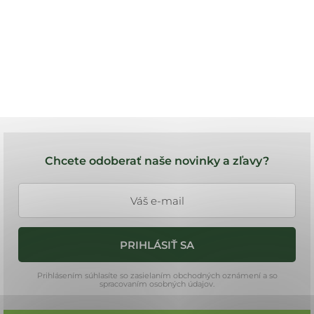
Z
á
Chcete odoberať naše novinky a zľavy?
p
ä
t
i
PRIHLÁSIŤ SA
e
Prihlásením súhlasíte so zasielaním obchodných oznámení a so
spracovaním osobných údajov.