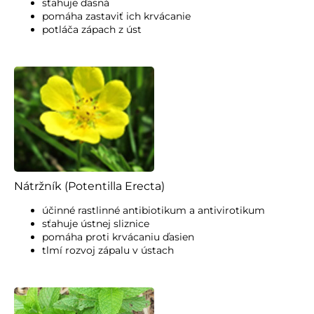
sťahuje ďasná
pomáha zastaviť ich krvácanie
potláča zápach z úst
Nátržník (Potentilla Erecta)
účinné rastlinné antibiotikum a antivirotikum
sťahuje ústnej sliznice
pomáha proti krvácaniu ďasien
tlmí rozvoj zápalu v ústach