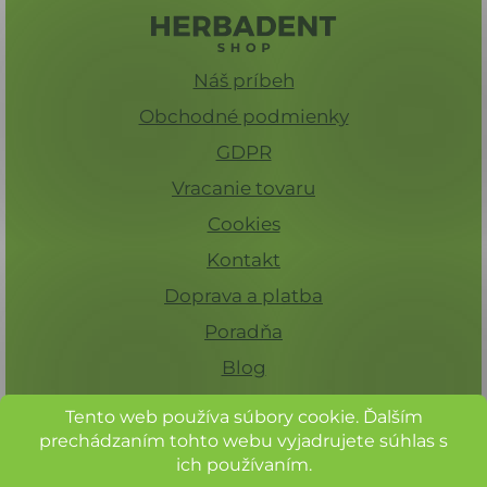
Náš príbeh
Obchodné podmienky
GDPR
Vracanie tovaru
Cookies
Kontakt
Doprava a platba
Poradňa
Blog
Tento web používa súbory cookie. Ďalším
prechádzaním tohto webu vyjadrujete súhlas s
ich používaním.