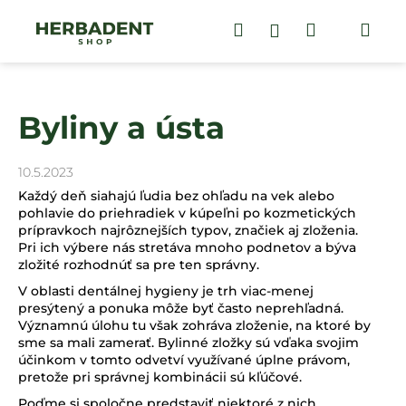
K
Prejsť
na
Hľadať
Nákupný
Me
Prihlásenie
o
obsah
Späť
Späť
š
košík
í
Č
k
Byliny a ústa
o
p
o
10.5.2023
t
Každý deň siahajú ľudia bez ohľadu na vek alebo
r
pohlavie do priehradiek v kúpeľni po kozmetických
prípravkoch najrôznejších typov, značiek aj zloženia.
e
Pri ich výbere nás stretáva mnoho podnetov a býva
b
zložité rozhodnúť sa pre ten správny.
u
V oblasti dentálnej hygieny je trh viac-menej
j
presýtený a ponuka môže byť často neprehľadná.
Významnú úlohu tu však zohráva zloženie, na ktoré by
e
sme sa mali zamerať. Bylinné zložky sú vďaka svojim
t
účinkom v tomto odvetví využívané úplne právom,
pretože pri správnej kombinácii sú kľúčové.
e
n
Poďme si spoločne predstaviť niektoré z nich.