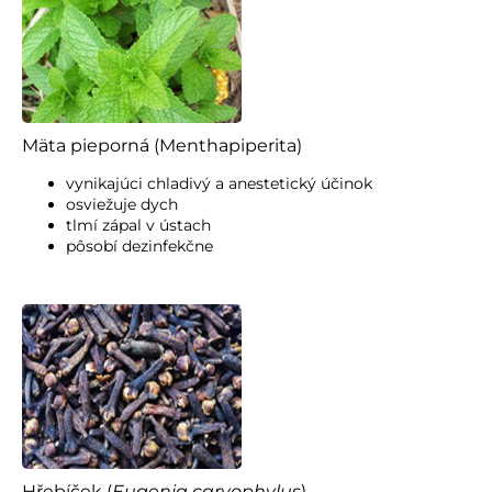
Mäta pieporná (Menthapiperita)
vynikajúci chladivý a anestetický účinok
osviežuje dych
tlmí zápal v ústach
pôsobí dezinfekčne
Hřebíček (
Eugenia caryophylus
)